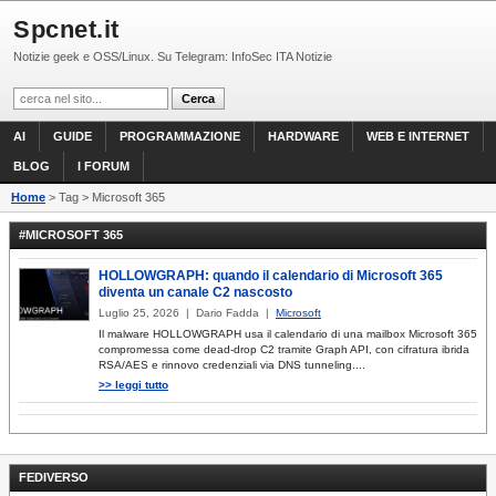
Spcnet.it
Notizie geek e OSS/Linux. Su Telegram: InfoSec ITA Notizie
AI
GUIDE
PROGRAMMAZIONE
HARDWARE
WEB E INTERNET
BLOG
I FORUM
Home
> Tag > Microsoft 365
#MICROSOFT 365
HOLLOWGRAPH: quando il calendario di Microsoft 365
diventa un canale C2 nascosto
Luglio 25, 2026 | Dario Fadda |
Microsoft
Il malware HOLLOWGRAPH usa il calendario di una mailbox Microsoft 365
compromessa come dead-drop C2 tramite Graph API, con cifratura ibrida
RSA/AES e rinnovo credenziali via DNS tunneling....
>> leggi tutto
FEDIVERSO