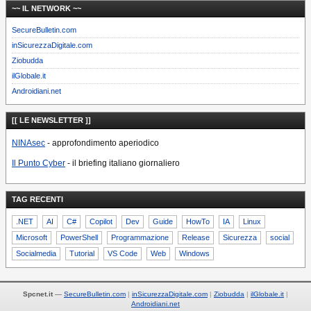
~~ IL NETWORK ~~
SecureBulletin.com
inSicurezzaDigitale.com
Ziobudda
ilGlobale.it
Androidiani.net
[[ LE NEWSLETTER ]]
NINAsec
- approfondimento aperiodico
Il Punto Cyber
- il briefing italiano giornaliero
TAG RECENTI
.NET
AI
C#
Copilot
Dev
Guide
HowTo
IA
Linux
Microsoft
PowerShell
Programmazione
Release
Sicurezza
social
Socialmedia
Tutorial
VS Code
Web
Windows
Spcnet.it
—
SecureBulletin.com
inSicurezzaDigitale.com
Ziobudda
ilGlobale.it
Androidiani.net