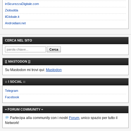
inSicurezzaDigitale.com
Ziobudda
ilGlobale.it
Androidiani.net
CERCA NEL SITO
[[ MASTODON ]]
Su Mastodon mi trovi qui:
Mastodon
:: I SOCIAL ::
Telegram
Facebook
= FORUM COMMUNITY =
Partecipa alla community con i nostri
Forum
, unico spazio per tutto il
Network!