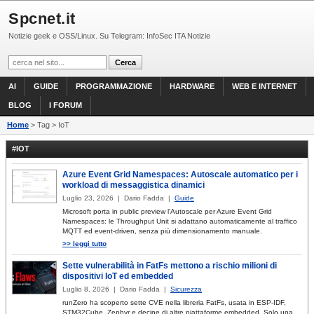
Spcnet.it
Notizie geek e OSS/Linux. Su Telegram: InfoSec ITA Notizie
AI
GUIDE
PROGRAMMAZIONE
HARDWARE
WEB E INTERNET
BLOG
I FORUM
Home
> Tag > IoT
#IOT
Azure Event Grid Namespaces: Autoscale automatico per i
workload di messaggistica dinamici
Luglio 23, 2026 | Dario Fadda |
Guide
Microsoft porta in public preview l'Autoscale per Azure Event Grid
Namespaces: le Throughput Unit si adattano automaticamente al traffico
MQTT ed event-driven, senza più dimensionamento manuale.
>> leggi tutto
Sette vulnerabilità in FatFs mettono a rischio milioni di
dispositivi IoT ed embedded
Luglio 8, 2026 | Dario Fadda |
Sicurezza
runZero ha scoperto sette CVE nella libreria FatFs, usata in ESP-IDF,
STM32Cube, Zephyr e decine di altre piattaforme embedded. Solo una