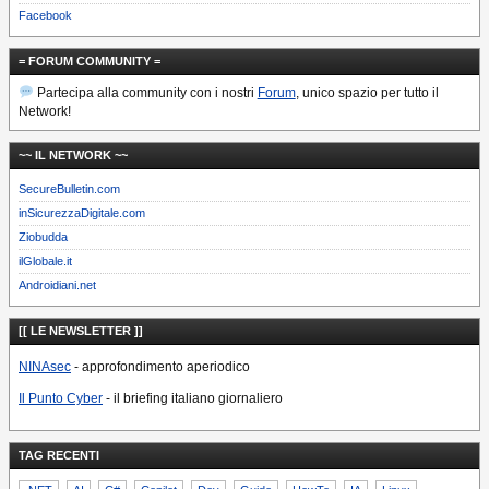
Facebook
= FORUM COMMUNITY =
Partecipa alla community con i nostri
Forum
, unico spazio per tutto il
Network!
~~ IL NETWORK ~~
SecureBulletin.com
inSicurezzaDigitale.com
Ziobudda
ilGlobale.it
Androidiani.net
[[ LE NEWSLETTER ]]
NINAsec
- approfondimento aperiodico
Il Punto Cyber
- il briefing italiano giornaliero
TAG RECENTI