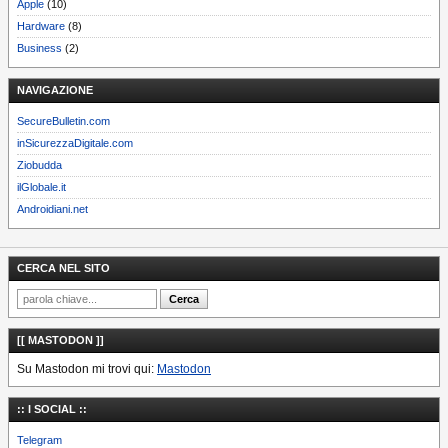
Apple
(10)
Hardware
(8)
Business
(2)
NAVIGAZIONE
SecureBulletin.com
inSicurezzaDigitale.com
Ziobudda
ilGlobale.it
Androidiani.net
CERCA NEL SITO
[[ MASTODON ]]
Su Mastodon mi trovi qui:
Mastodon
:: I SOCIAL ::
Telegram