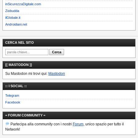
inSicurezzaDigitale.com
Ziobudda
ilGlobale.it
Androidiani.net
CERCA NEL SITO
[[ MASTODON ]]
Su Mastodon mi trovi qui:
Mastodon
:: I SOCIAL ::
Telegram
Facebook
= FORUM COMMUNITY =
Partecipa alla community con i nostri
Forum
, unico spazio per tutto il
Network!