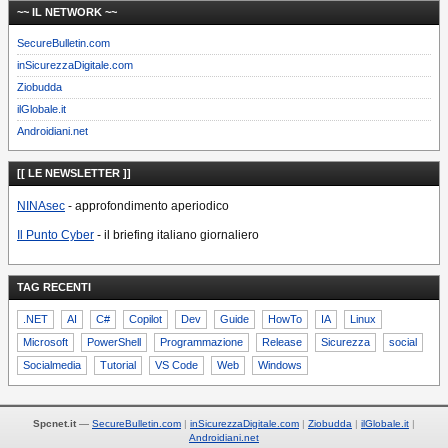
~~ IL NETWORK ~~
SecureBulletin.com
inSicurezzaDigitale.com
Ziobudda
ilGlobale.it
Androidiani.net
[[ LE NEWSLETTER ]]
NINAsec
- approfondimento aperiodico
Il Punto Cyber
- il briefing italiano giornaliero
TAG RECENTI
.NET
AI
C#
Copilot
Dev
Guide
HowTo
IA
Linux
Microsoft
PowerShell
Programmazione
Release
Sicurezza
social
Socialmedia
Tutorial
VS Code
Web
Windows
Spcnet.it
—
SecureBulletin.com
inSicurezzaDigitale.com
Ziobudda
ilGlobale.it
Androidiani.net