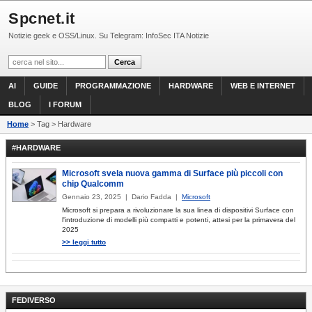
Spcnet.it
Notizie geek e OSS/Linux. Su Telegram: InfoSec ITA Notizie
AI
GUIDE
PROGRAMMAZIONE
HARDWARE
WEB E INTERNET
BLOG
I FORUM
Home
> Tag > Hardware
#HARDWARE
Microsoft svela nuova gamma di Surface più piccoli con
chip Qualcomm
Gennaio 23, 2025 | Dario Fadda |
Microsoft
Microsoft si prepara a rivoluzionare la sua linea di dispositivi Surface con
l'introduzione di modelli più compatti e potenti, attesi per la primavera del
2025
>> leggi tutto
FEDIVERSO