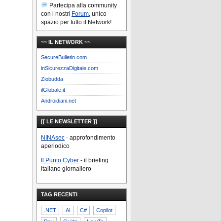
Partecipa alla community
con i nostri
Forum
, unico
spazio per tutto il Network!
~~ IL NETWORK ~~
SecureBulletin.com
inSicurezzaDigitale.com
Ziobudda
ilGlobale.it
Androidiani.net
[[ LE NEWSLETTER ]]
NINAsec
- approfondimento
aperiodico
Il Punto Cyber
- il briefing
italiano giornaliero
TAG RECENTI
.NET
AI
C#
Copilot