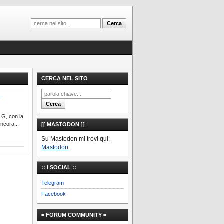
CERCA NEL SITO
r
 G, con la
ncora...
[[ MASTODON ]]
Su Mastodon mi trovi qui:
Mastodon
:: I SOCIAL ::
Telegram
Facebook
= FORUM COMMUNITY =