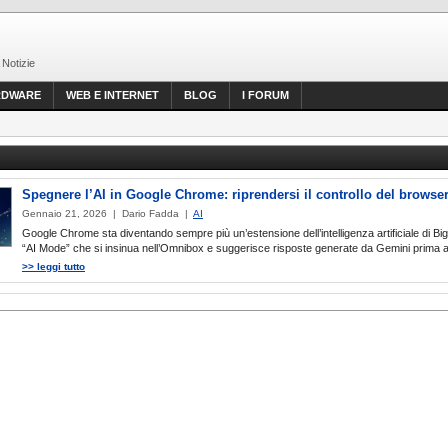
 Notizie
RDWARE
WEB E INTERNET
BLOG
I FORUM
Spegnere l’AI in Google Chrome: riprendersi il controllo del browse
Gennaio 21, 2026 | Dario Fadda |
AI
Google Chrome sta diventando sempre più un’estensione dell’intelligenza artificiale di Big
“AI Mode” che si insinua nell’Omnibox e suggerisce risposte generate da Gemini prima a
>> leggi tutto