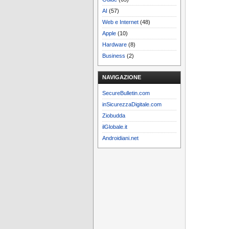
AI
(57)
Web e Internet
(48)
Apple
(10)
Hardware
(8)
Business
(2)
NAVIGAZIONE
SecureBulletin.com
inSicurezzaDigitale.com
Ziobudda
ilGlobale.it
Androidiani.net