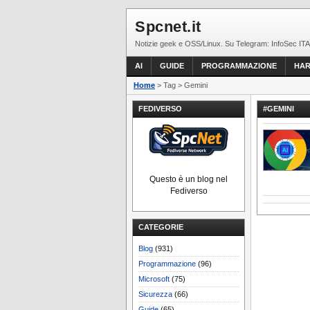
Spcnet.it
Notizie geek e OSS/Linux. Su Telegram: InfoSec ITA
AI
GUIDE
PROGRAMMAZIONE
HA
Home
> Tag > Gemini
FEDIVERSO
#GEMINI
Questo è un blog nel
Fediverso
CATEGORIE
Blog
(931)
Programmazione
(96)
Microsoft
(75)
Sicurezza
(66)
Guide
(65)