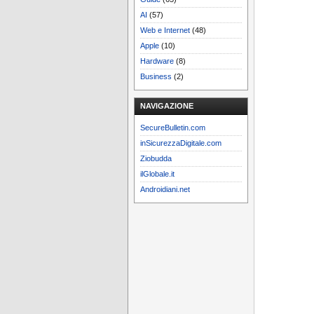
AI
(57)
Web e Internet
(48)
Apple
(10)
Hardware
(8)
Business
(2)
NAVIGAZIONE
SecureBulletin.com
inSicurezzaDigitale.com
Ziobudda
ilGlobale.it
Androidiani.net