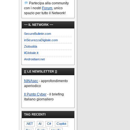
Partecipa alla community
con i nostri
Forum
, unico
spazio per tutto il Network!
~~ IL NETWORK ~~
SecureBulletin.com
inSicurezzaDigitale.com
Ziobudda
ilGlobale.it
Androidiani.net
[[ LE NEWSLETTER ]]
NINAsec
- approfondimento
aperiodico
Il Punto Cyber
- il briefing
italiano giornaliero
TAG RECENTI
.NET
AI
C#
Copilot