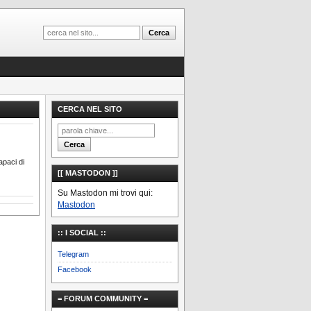
CERCA NEL SITO
apaci di
[[ MASTODON ]]
Su Mastodon mi trovi qui:
Mastodon
:: I SOCIAL ::
Telegram
Facebook
= FORUM COMMUNITY =