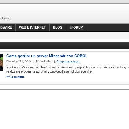
 Notizie
RDWARE
WEB E INTERNET
BLOG
I FORUM
Come gestire un server Minecraft con COBOL
Dicembre 28, 2024 | Dario Fadda |
Programmazione
Negli anni, Minecraft si è trasformato in un vero e proprio banco di prova per i modder, c
realizzare progetti straordinari. Uno degli esempi più recenti e...
>> leggi tutto