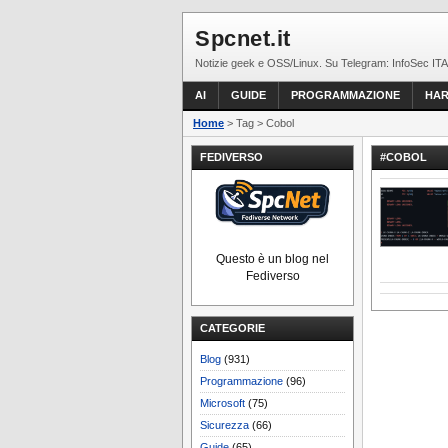
Spcnet.it
Notizie geek e OSS/Linux. Su Telegram: InfoSec ITA
AI
GUIDE
PROGRAMMAZIONE
HA
Home
> Tag > Cobol
FEDIVERSO
#COBOL
Questo è un blog nel
Fediverso
CATEGORIE
Blog
(931)
Programmazione
(96)
Microsoft
(75)
Sicurezza
(66)
Guide
(65)