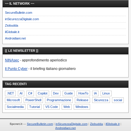
~~ IL NETWORK ~~
SecureBulletin.com
inSicurezzaDigitale.com
Ziobudda
ilGlobale.it
Androidiani.net
[[ LE NEWSLETTER ]]
NINAsec
- approfondimento aperiodico
Il Punto Cyber
- il briefing italiano giornaliero
TAG RECENTI
.NET
AI
C#
Copilot
Dev
Guide
HowTo
IA
Linux
Microsoft
PowerShell
Programmazione
Release
Sicurezza
social
Socialmedia
Tutorial
VS Code
Web
Windows
Spcnet.it
—
SecureBulletin.com
inSicurezzaDigitale.com
Ziobudda
ilGlobale.it
Androidiani.net