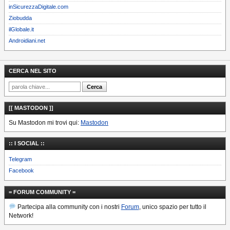
inSicurezzaDigitale.com
Ziobudda
ilGlobale.it
Androidiani.net
CERCA NEL SITO
[[ MASTODON ]]
Su Mastodon mi trovi qui:
Mastodon
:: I SOCIAL ::
Telegram
Facebook
= FORUM COMMUNITY =
Partecipa alla community con i nostri
Forum
, unico spazio per tutto il
Network!