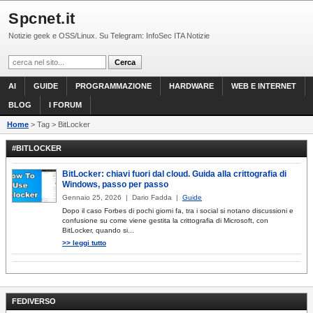
Spcnet.it
Notizie geek e OSS/Linux. Su Telegram: InfoSec ITA Notizie
AI
GUIDE
PROGRAMMAZIONE
HARDWARE
WEB E INTERNET
BLOG
I FORUM
Home
> Tag > BitLocker
#BITLOCKER
BitLocker: chiavi fuori dal cloud. Guida alla crittografia di
Windows, passo per passo
Gennaio 25, 2026 | Dario Fadda |
Guide
Dopo il caso Forbes di pochi giorni fa, tra i social si notano discussioni e
confusione su come viene gestita la crittografia di Microsoft, con
BitLocker, quando si...
>> leggi tutto
FEDIVERSO