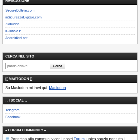
NAVIGAZIONE
SecureBulletin.com
inSicurezzaDigitale.com
Ziobudda
ilGlobale.it
Androidiani.net
CERCA NEL SITO
[[ MASTODON ]]
Su Mastodon mi trovi qui:
Mastodon
:: I SOCIAL ::
Telegram
Facebook
= FORUM COMMUNITY =
Partecipa alla community con i nostri
Forum
, unico spazio per tutto il