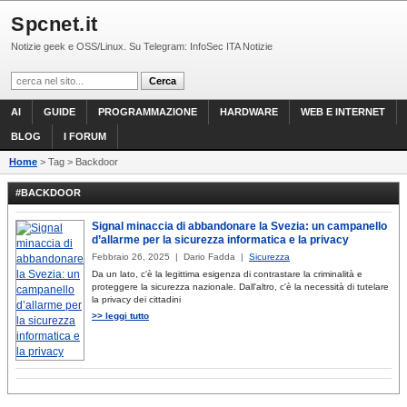
Spcnet.it
Notizie geek e OSS/Linux. Su Telegram: InfoSec ITA Notizie
AI
GUIDE
PROGRAMMAZIONE
HARDWARE
WEB E INTERNET
BLOG
I FORUM
Home
> Tag > Backdoor
#BACKDOOR
Signal minaccia di abbandonare la Svezia: un campanello
d’allarme per la sicurezza informatica e la privacy
Febbraio 26, 2025 | Dario Fadda |
Sicurezza
Da un lato, c'è la legittima esigenza di contrastare la criminalità e
proteggere la sicurezza nazionale. Dall'altro, c'è la necessità di tutelare
la privacy dei cittadini
>> leggi tutto