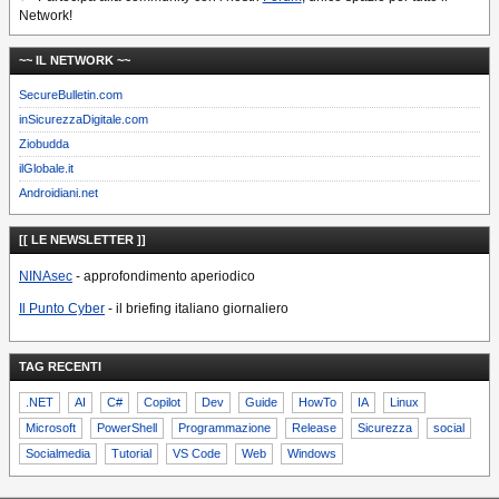
Network!
~~ IL NETWORK ~~
SecureBulletin.com
inSicurezzaDigitale.com
Ziobudda
ilGlobale.it
Androidiani.net
[[ LE NEWSLETTER ]]
NINAsec
- approfondimento aperiodico
Il Punto Cyber
- il briefing italiano giornaliero
TAG RECENTI
.NET
AI
C#
Copilot
Dev
Guide
HowTo
IA
Linux
Microsoft
PowerShell
Programmazione
Release
Sicurezza
social
Socialmedia
Tutorial
VS Code
Web
Windows