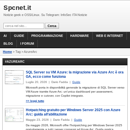
Spcnet.it
Notizie geek e OSS/Linux. Su Telegram: InfoSec ITA Notizie
AI
GUIDE
PROGRAMMAZIONE
HARDWARE
WEB E INTERNET
BLOG
I FORUM
Home
> Tag > AzureArc
#AZUREARC
SQL Server su VM Azure: la migrazione via Azure Arc è ora
GA, ecco come funziona
Luglio 20, 2026 | Dario Fadda |
Guide
Microsoft porta in disponibilità generale la migrazione di SQL Server verso
VM Azure tramite Azure Arc: un'unica dashboard per assessment,
migrazione e cutover, con Copilot integrato.
>> leggi tutto
Hotpatching gratuito per Windows Server 2025 con Azure
Arc: guida all’abilitazione
Maggio 23, 2026 | Dario Fadda |
Guide
Da maggio 2026, Microsoft offre l'hotpatching per Windows Server 2025
gratuitamente a tutti i server connessi ad Azure Arc. Guida pratica