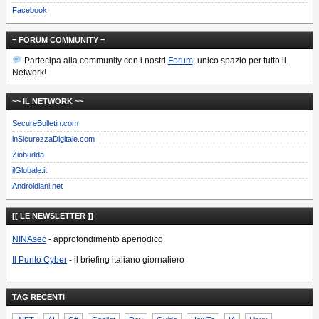
Facebook
= FORUM COMMUNITY =
Partecipa alla community con i nostri
Forum
, unico spazio per tutto il
Network!
~~ IL NETWORK ~~
SecureBulletin.com
inSicurezzaDigitale.com
Ziobudda
ilGlobale.it
Androidiani.net
[[ LE NEWSLETTER ]]
NINAsec
- approfondimento aperiodico
Il Punto Cyber
- il briefing italiano giornaliero
TAG RECENTI