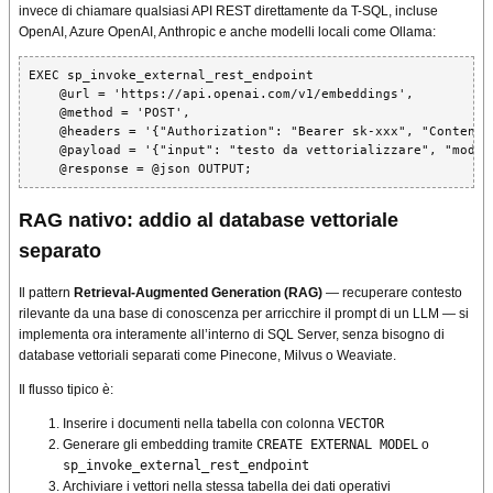
invece di chiamare qualsiasi API REST direttamente da T-SQL, incluse
OpenAI, Azure OpenAI, Anthropic e anche modelli locali come Ollama:
EXEC sp_invoke_external_rest_endpoint

    @url = 'https://api.openai.com/v1/embeddings',

    @method = 'POST',

    @headers = '{"Authorization": "Bearer sk-xxx", "Content-
    @payload = '{"input": "testo da vettorializzare", "model
    @response = @json OUTPUT;
RAG nativo: addio al database vettoriale
separato
Il pattern
Retrieval-Augmented Generation (RAG)
— recuperare contesto
rilevante da una base di conoscenza per arricchire il prompt di un LLM — si
implementa ora interamente all’interno di SQL Server, senza bisogno di
database vettoriali separati come Pinecone, Milvus o Weaviate.
Il flusso tipico è:
Inserire i documenti nella tabella con colonna
VECTOR
Generare gli embedding tramite
CREATE EXTERNAL MODEL
o
sp_invoke_external_rest_endpoint
Archiviare i vettori nella stessa tabella dei dati operativi