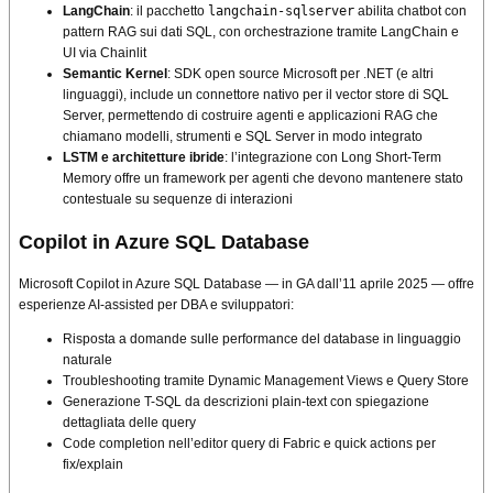
LangChain
: il pacchetto
langchain-sqlserver
abilita chatbot con
pattern RAG sui dati SQL, con orchestrazione tramite LangChain e
UI via Chainlit
Semantic Kernel
: SDK open source Microsoft per .NET (e altri
linguaggi), include un connettore nativo per il vector store di SQL
Server, permettendo di costruire agenti e applicazioni RAG che
chiamano modelli, strumenti e SQL Server in modo integrato
LSTM e architetture ibride
: l’integrazione con Long Short-Term
Memory offre un framework per agenti che devono mantenere stato
contestuale su sequenze di interazioni
Copilot in Azure SQL Database
Microsoft Copilot in Azure SQL Database — in GA dall’11 aprile 2025 — offre
esperienze AI-assisted per DBA e sviluppatori:
Risposta a domande sulle performance del database in linguaggio
naturale
Troubleshooting tramite Dynamic Management Views e Query Store
Generazione T-SQL da descrizioni plain-text con spiegazione
dettagliata delle query
Code completion nell’editor query di Fabric e quick actions per
fix/explain