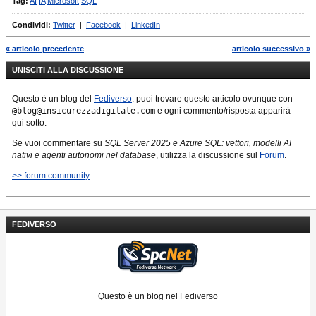
Tag:
AI
IA
Microsoft
SQL
Condividi:
Twitter
|
Facebook
|
LinkedIn
« articolo precedente
articolo successivo »
UNISCITI ALLA DISCUSSIONE
Questo è un blog del
Fediverso
: puoi trovare questo articolo ovunque con
@blog@insicurezzadigitale.com
e ogni commento/risposta apparirà
qui sotto.
Se vuoi commentare su
SQL Server 2025 e Azure SQL: vettori, modelli AI
nativi e agenti autonomi nel database
, utilizza la discussione sul
Forum
.
>> forum community
FEDIVERSO
Questo è un blog nel Fediverso