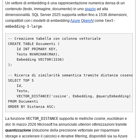
Un vettore di embedding è una rappresentazione numerica densa di un
contenuto (testo, immagine, documento) in uno
spazio
ad alta
dimensionalità. SQL Server 2025 supporta vettori fino a 1536 dimensioni,
compatibili con i modelli di embedding
Azure
OpenAI
come
text-
embedding-3-large
.
-- Creazione tabella con colonna vettoriale

CREATE TABLE Documenti (

    Id INT PRIMARY KEY,

    Testo NVARCHAR(MAX),

    Embedding VECTOR(1536)

);

-- Ricerca di similarità semantica tramite distanza coseno

SELECT TOP 5

    Id,

    Testo,

    VECTOR_DISTANCE('cosine', Embedding, @queryEmbedding) AS 
FROM Documenti

ORDER BY Distanza ASC;
La funzione
VECTOR_DISTANCE
supporta le metriche
cosine
,
euclidean
e
dot
. In marzo 2026 Microsoft ha annunciato ulteriori ottimizzazioni tramite
quantizzazione
(riduzione della precisione vettoriale per risparmiare
storage e accelerare il calcolo) e
iterative filtering
, disponibili sia su Azure