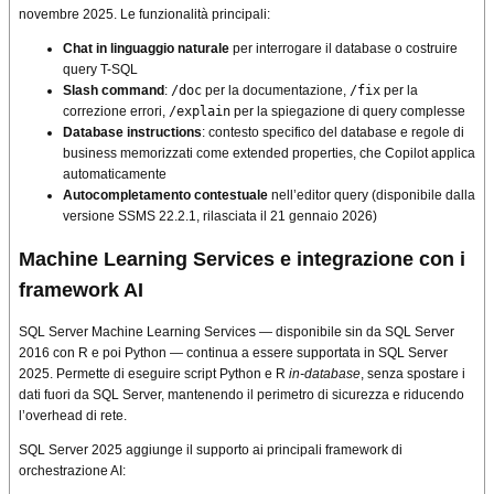
novembre 2025. Le funzionalità principali:
Chat in linguaggio naturale
per interrogare il database o costruire
query T-SQL
Slash command
:
/doc
per la documentazione,
/fix
per la
correzione errori,
/explain
per la spiegazione di query complesse
Database instructions
: contesto specifico del database e regole di
business memorizzati come extended properties, che Copilot applica
automaticamente
Autocompletamento contestuale
nell’editor query (disponibile dalla
versione SSMS 22.2.1, rilasciata il 21 gennaio 2026)
Machine Learning Services e integrazione con i
framework AI
SQL Server Machine Learning Services — disponibile sin da SQL Server
2016 con R e poi Python — continua a essere supportata in SQL Server
2025. Permette di eseguire script Python e R
in-database
, senza spostare i
dati fuori da SQL Server, mantenendo il perimetro di sicurezza e riducendo
l’overhead di rete.
SQL Server 2025 aggiunge il supporto ai principali framework di
orchestrazione AI: