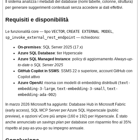
Il sistema analizza i metadati del database (nomi tabelle, colonne, struttura)
per generare suggerimenti contestuali senza accedere ai dati effettivi.
Requisiti e disponibilità
Le funzionalità core — tipo
VECTOR
,
CREATE EXTERNAL MODEL
,
sp_invoke_external_rest_endpoint
— richiedono:
On-premises
: SQL Server 2025 (17.x)
Azure SQL Database
: tier Hyperscale
Azure SQL Managed Instance
: policy di aggiornamento
Always-up-
to-date
o
SQL Server 2025
GitHub Copilot in SSMS
: SSMS 22 o superiore, account GitHub con
Copilot attivo
Azure OpenAI
: risorsa con modelli di embedding distribuiti (
text-
embedding-3-large
,
text-embedding-3-small
,
text-
embedding-ada-002
)
In marzo 2026 Microsoft ha aggiunto: Database Hub in Microsoft Fabric
(early access), SQL MCP Server per Azure SQL Hyperscale (public
preview), e opzioni vCore più ampie (160 e 192) per Hyperscale. È stato
anche annunciato un
savings plan
per database con risparmio fino al 35%
rispetto al pay-as-you-go su impegno annuale.