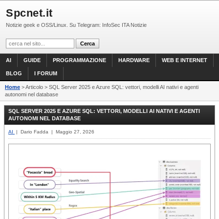
Spcnet.it
Notizie geek e OSS/Linux. Su Telegram: InfoSec ITA Notizie
AI
GUIDE
PROGRAMMAZIONE
HARDWARE
WEB E INTERNET
BLOG
I FORUM
Home
> Articolo > SQL Server 2025 e Azure SQL: vettori, modelli AI nativi e agenti
autonomi nel database
SQL SERVER 2025 E AZURE SQL: VETTORI, MODELLI AI NATIVI E AGENTI
AUTONOMI NEL DATABASE
AI
| Dario Fadda | Maggio 27, 2026