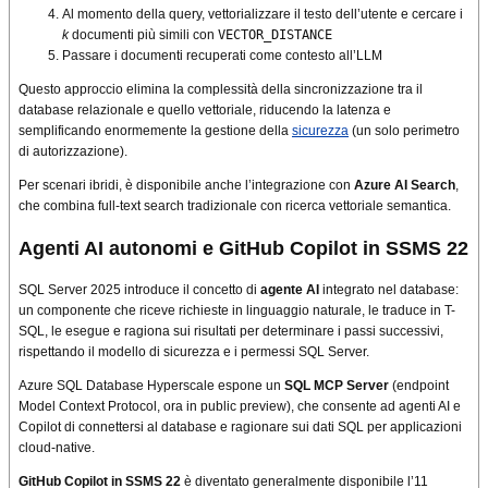
Al momento della query, vettorializzare il testo dell’utente e cercare i
k
documenti più simili con
VECTOR_DISTANCE
Passare i documenti recuperati come contesto all’LLM
Questo approccio elimina la complessità della sincronizzazione tra il
database relazionale e quello vettoriale, riducendo la latenza e
semplificando enormemente la gestione della
sicurezza
(un solo perimetro
di autorizzazione).
Per scenari ibridi, è disponibile anche l’integrazione con
Azure AI Search
,
che combina full-text search tradizionale con ricerca vettoriale semantica.
Agenti AI autonomi e GitHub Copilot in SSMS 22
SQL Server 2025 introduce il concetto di
agente AI
integrato nel database:
un componente che riceve richieste in linguaggio naturale, le traduce in T-
SQL, le esegue e ragiona sui risultati per determinare i passi successivi,
rispettando il modello di sicurezza e i permessi SQL Server.
Azure SQL Database Hyperscale espone un
SQL MCP Server
(endpoint
Model Context Protocol, ora in public preview), che consente ad agenti AI e
Copilot di connettersi al database e ragionare sui dati SQL per applicazioni
cloud-native.
GitHub Copilot in SSMS 22
è diventato generalmente disponibile l’11