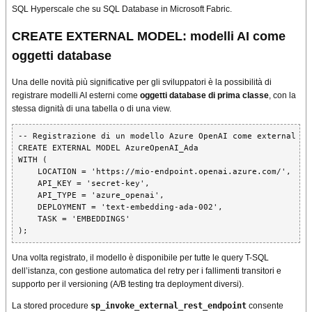
SQL Hyperscale che su SQL Database in Microsoft Fabric.
CREATE EXTERNAL MODEL: modelli AI come
oggetti database
Una delle novità più significative per gli sviluppatori è la possibilità di
registrare modelli AI esterni come
oggetti database di prima classe
, con la
stessa dignità di una tabella o di una view.
-- Registrazione di un modello Azure OpenAI come external mod
CREATE EXTERNAL MODEL AzureOpenAI_Ada

WITH (

    LOCATION = 'https://mio-endpoint.openai.azure.com/',

    API_KEY = 'secret-key',

    API_TYPE = 'azure_openai',

    DEPLOYMENT = 'text-embedding-ada-002',

    TASK = 'EMBEDDINGS'

);
Una volta registrato, il modello è disponibile per tutte le query T-SQL
dell’istanza, con gestione automatica del retry per i fallimenti transitori e
supporto per il versioning (A/B testing tra deployment diversi).
La stored procedure
sp_invoke_external_rest_endpoint
consente