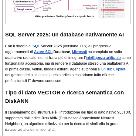
SQL Server 2025: un database nativamente AI
Con il rilascio di
SQL
Server 2025
(versione 17.x) e i progressivi
aggiornamenti di
Azure SQL
Database
,
Microsoft
ha compiuto un salto
qualitativo radicale: non si tratta più di integrare l’
intelligenza artificiale
come
funzionalità accessoria, ma di rendere il database stesso una piattaforma AI
di prima classe. Vettori, modelli esterni, agenti autonomi e
GitHub
Copilot
nel gestore dello studio: in questo articolo esploriamo tutto ciò che i
professionisti IT devono conoscere.
Tipo di dato VECTOR e ricerca semantica con
DiskANN
Il cambiamento più strutturale è l’introduzione del tipo di dato nativo
VECTOR
,
supportato dall’indice
DiskANN
(Disk-based Approximate Nearest
Neighbor), un algoritmo ottimizzato per la ricerca di similarità in grandi
dataset ad alta dimensionalità.