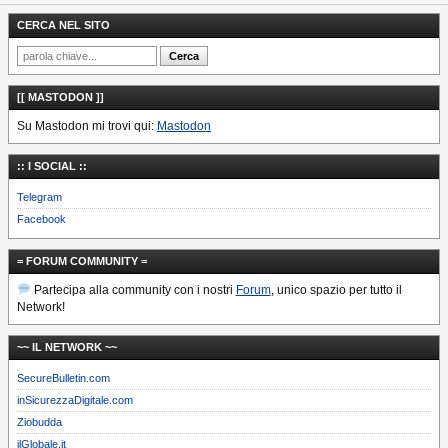
CERCA NEL SITO
[[ MASTODON ]]
Su Mastodon mi trovi qui:
Mastodon
:: I SOCIAL ::
Telegram
Facebook
= FORUM COMMUNITY =
Partecipa alla community con i nostri
Forum
, unico spazio per tutto il
Network!
~~ IL NETWORK ~~
SecureBulletin.com
inSicurezzaDigitale.com
Ziobudda
ilGlobale.it