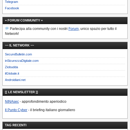
Telegram
Facebook
= FORUM COMMUNITY =
Partecipa alla community con i nostri
Forum
, unico spazio per tutto il
Network!
~~ IL NETWORK ~~
SecureBulletin.com
inSicurezzaDigitale.com
Ziobudda
ilGlobale.it
Androidiani.net
[[ LE NEWSLETTER ]]
NINAsec
- approfondimento aperiodico
Il Punto Cyber
- il briefing italiano giornaliero
TAG RECENTI