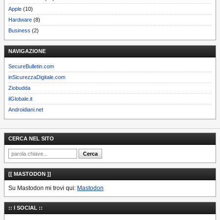
Apple
(10)
Hardware
(8)
Business
(2)
NAVIGAZIONE
SecureBulletin.com
inSicurezzaDigitale.com
Ziobudda
ilGlobale.it
Androidiani.net
CERCA NEL SITO
[[ MASTODON ]]
Su Mastodon mi trovi qui:
Mastodon
:: I SOCIAL ::