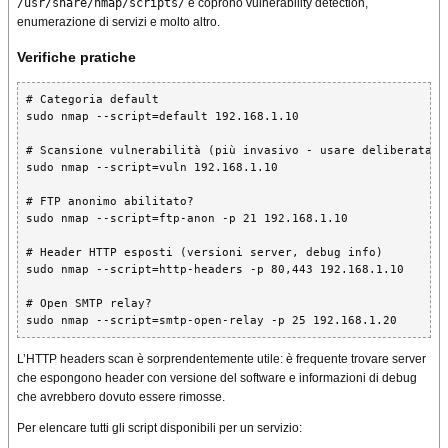
/usr/share/nmap/scripts/
e coprono vulnerability detection,
enumerazione di servizi e molto altro.
Verifiche pratiche
# Categoria default

sudo nmap --script=default 192.168.1.10

# Scansione vulnerabilità (più invasivo - usare deliberatamen
sudo nmap --script=vuln 192.168.1.10

# FTP anonimo abilitato?

sudo nmap --script=ftp-anon -p 21 192.168.1.10

# Header HTTP esposti (versioni server, debug info)

sudo nmap --script=http-headers -p 80,443 192.168.1.10

# Open SMTP relay?

sudo nmap --script=smtp-open-relay -p 25 192.168.1.20
L’HTTP headers scan è sorprendentemente utile: è frequente trovare server
che espongono header con versione del software e informazioni di debug
che avrebbero dovuto essere rimosse.
Per elencare tutti gli script disponibili per un servizio: