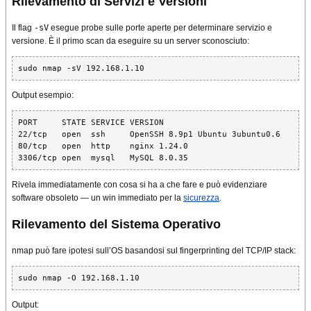
Rilevamento di Servizi e Versioni
Il flag
-sV
esegue probe sulle porte aperte per determinare servizio e
versione. È il primo scan da eseguire su un server sconosciuto:
sudo nmap -sV 192.168.1.10
Output esempio:
PORT     STATE SERVICE VERSION

22/tcp   open  ssh     OpenSSH 8.9p1 Ubuntu 3ubuntu0.6

80/tcp   open  http    nginx 1.24.0

3306/tcp open  mysql   MySQL 8.0.35
Rivela immediatamente con cosa si ha a che fare e può evidenziare
software obsoleto — un win immediato per la
sicurezza
.
Rilevamento del Sistema Operativo
nmap può fare ipotesi sull’OS basandosi sul fingerprinting del TCP/IP stack:
sudo nmap -O 192.168.1.10
Output: