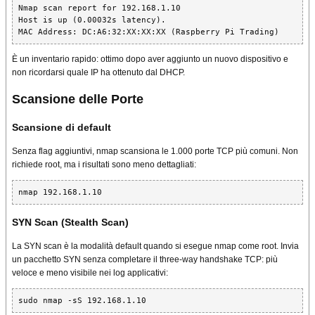
Nmap scan report for 192.168.1.10

Host is up (0.00032s latency).

MAC Address: DC:A6:32:XX:XX:XX (Raspberry Pi Trading)
È un inventario rapido: ottimo dopo aver aggiunto un nuovo dispositivo e
non ricordarsi quale IP ha ottenuto dal DHCP.
Scansione delle Porte
Scansione di default
Senza flag aggiuntivi, nmap scansiona le 1.000 porte TCP più comuni. Non
richiede root, ma i risultati sono meno dettagliati:
nmap 192.168.1.10
SYN Scan (Stealth Scan)
La SYN scan è la modalità default quando si esegue nmap come root. Invia
un pacchetto SYN senza completare il three-way handshake TCP: più
veloce e meno visibile nei log applicativi:
sudo nmap -sS 192.168.1.10