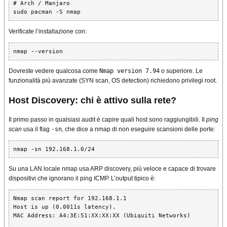
# Arch / Manjaro

sudo pacman -S nmap
Verificate l’installazione con:
nmap --version
Dovreste vedere qualcosa come
Nmap version 7.94
o superiore. Le
funzionalità più avanzate (SYN scan, OS detection) richiedono privilegi root.
Host Discovery: chi è attivo sulla rete?
Il primo passo in qualsiasi audit è capire quali host sono raggiungibili. Il
ping
scan
usa il flag
-sn
, che dice a nmap di non eseguire scansioni delle porte:
nmap -sn 192.168.1.0/24
Su una LAN locale nmap usa ARP discovery, più veloce e capace di trovare
dispositivi che ignorano il ping ICMP. L’output tipico è:
Nmap scan report for 192.168.1.1

Host is up (0.0011s latency).

MAC Address: A4:3E:51:XX:XX:XX (Ubiquiti Networks)
