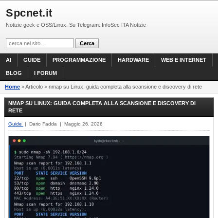
Spcnet.it
Notizie geek e OSS/Linux. Su Telegram: InfoSec ITA Notizie
AI
GUIDE
PROGRAMMAZIONE
HARDWARE
WEB E INTERNET
BLOG
I FORUM
Home
> Articolo > nmap su Linux: guida completa alla scansione e discovery di rete
NMAP SU LINUX: GUIDA COMPLETA ALLA SCANSIONE E DISCOVERY DI
RETE
Guide
| Dario Fadda | Maggio 26, 2026