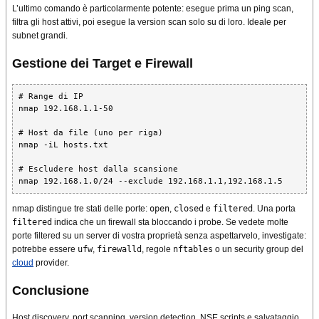
L’ultimo comando è particolarmente potente: esegue prima un ping scan,
filtra gli host attivi, poi esegue la version scan solo su di loro. Ideale per
subnet grandi.
Gestione dei Target e Firewall
# Range di IP

nmap 192.168.1.1-50

# Host da file (uno per riga)

nmap -iL hosts.txt

# Escludere host dalla scansione

nmap 192.168.1.0/24 --exclude 192.168.1.1,192.168.1.5
nmap distingue tre stati delle porte:
open
,
closed
e
filtered
. Una porta
filtered
indica che un firewall sta bloccando i probe. Se vedete molte
porte filtered su un server di vostra proprietà senza aspettarvelo, investigate:
potrebbe essere
ufw
,
firewalld
, regole
nftables
o un security group del
cloud
provider.
Conclusione
Host discovery, port scanning, version detection, NSE scripts e salvataggio