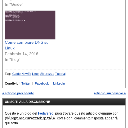
Compose.
In "Guide"
Come cambiare DNS su
Linux
Febbraio 14, 2016
In "Blog"
Tag:
Guide
HowTo
Linux
Sicurezza
Tutorial
Condividi:
Twitter
|
Facebook
|
LinkedIn
« articolo precedente
articolo successivo »
UNISCITI ALLA DISCUSSIONE
Questo è un blog del
Fediverso
: puoi trovare questo articolo ovunque con
@blog@insicurezzadigitale.com
e ogni commento/risposta apparirà
qui sotto.