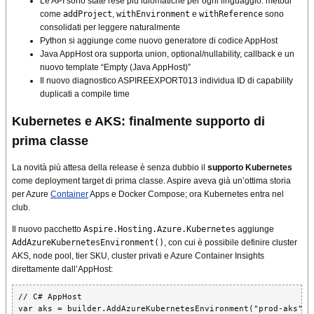
Le API sono state rese più idiomatiche per ogni linguaggio: metodi
come
addProject
,
withEnvironment
e
withReference
sono
consolidati per leggere naturalmente
Python si aggiunge come nuovo generatore di codice AppHost
Java AppHost ora supporta union, optional/nullability, callback e un
nuovo template “Empty (Java AppHost)”
Il nuovo diagnostico ASPIREEXPORT013 individua ID di capability
duplicati a compile time
Kubernetes e AKS: finalmente supporto di
prima classe
La novità più attesa della release è senza dubbio il
supporto Kubernetes
come deployment target di prima classe. Aspire aveva già un’ottima storia
per Azure
Container
Apps e Docker Compose; ora Kubernetes entra nel
club.
Il nuovo pacchetto
Aspire.Hosting.Azure.Kubernetes
aggiunge
AddAzureKubernetesEnvironment()
, con cui è possibile definire cluster
AKS, node pool, tier SKU, cluster privati e Azure Container Insights
direttamente dall’AppHost:
// C# AppHost

var aks = builder.AddAzureKubernetesEnvironment("prod-aks")
