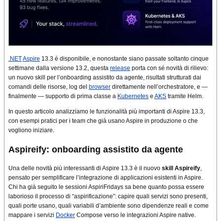
.NET
Aspire
13.3 è disponibile, e nonostante siano passate soltanto cinque
settimane dalla versione 13.2, questa
release
porta con sé novità di rilievo:
un nuovo skill per l’onboarding assistito da agente, risultati strutturati dai
comandi delle risorse, log del
browser
direttamente nell’orchestratore, e —
finalmente — supporto di prima classe a
Kubernetes
e
AKS
tramite Helm.
In questo articolo analizziamo le funzionalità più importanti di Aspire 13.3,
con esempi pratici per i team che già usano Aspire in produzione o che
vogliono iniziare.
Aspireify: onboarding assistito da agente
Una delle novità più interessanti di Aspire 13.3 è il nuovo
skill Aspireify
,
pensato per semplificare l’integrazione di applicazioni esistenti in Aspire.
Chi ha già seguito le sessioni AspiriFridays sa bene quanto possa essere
laborioso il processo di “aspirificazione”: capire quali servizi sono presenti,
quali porte usano, quali variabili d’ambiente sono dipendenze reali e come
mappare i servizi
Docker
Compose verso le integrazioni Aspire native.