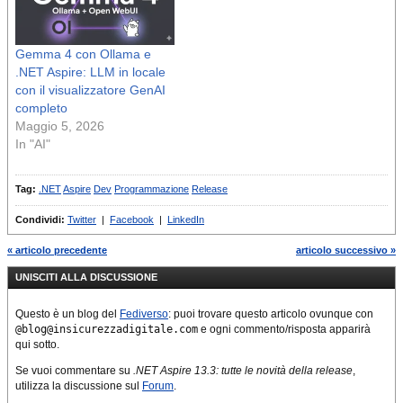
Gemma 4 con Ollama e
.NET Aspire: LLM in locale
con il visualizzatore GenAI
completo
Maggio 5, 2026
In "AI"
Tag:
.NET
Aspire
Dev
Programmazione
Release
Condividi:
Twitter
|
Facebook
|
LinkedIn
« articolo precedente
articolo successivo »
UNISCITI ALLA DISCUSSIONE
Questo è un blog del
Fediverso
: puoi trovare questo articolo ovunque con
@blog@insicurezzadigitale.com
e ogni commento/risposta apparirà
qui sotto.
Se vuoi commentare su
.NET Aspire 13.3: tutte le novità della release
,
utilizza la discussione sul
Forum
.