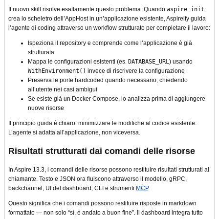
Il nuovo skill risolve esattamente questo problema. Quando
aspire init
crea lo scheletro dell’AppHost in un’applicazione esistente, Aspireify guida
l’agente di coding attraverso un workflow strutturato per completare il lavoro:
Ispeziona il repository e comprende come l’applicazione è già
strutturata
Mappa le configurazioni esistenti (es.
DATABASE_URL
) usando
WithEnvironment()
invece di riscrivere la configurazione
Preserva le porte hardcoded quando necessario, chiedendo
all’utente nei casi ambigui
Se esiste già un Docker Compose, lo analizza prima di aggiungere
nuove risorse
Il principio guida è chiaro: minimizzare le modifiche al codice esistente.
L’agente si adatta all’applicazione, non viceversa.
Risultati strutturati dai comandi delle risorse
In Aspire 13.3, i comandi delle risorse possono restituire risultati strutturati al
chiamante. Testo e JSON ora fluiscono attraverso il modello, gRPC,
backchannel, UI del dashboard, CLI e strumenti
MCP
.
Questo significa che i comandi possono restituire risposte in markdown
formattato — non solo “sì, è andato a buon fine”. Il dashboard integra tutto