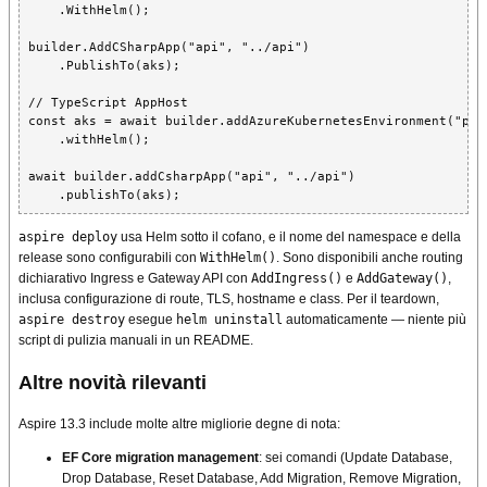
    .WithHelm();

builder.AddCSharpApp("api", "../api")

    .PublishTo(aks);

// TypeScript AppHost

const aks = await builder.addAzureKubernetesEnvironment("prod
    .withHelm();

await builder.addCsharpApp("api", "../api")

    .publishTo(aks);
aspire deploy
usa Helm sotto il cofano, e il nome del namespace e della
release sono configurabili con
WithHelm()
. Sono disponibili anche routing
dichiarativo Ingress e Gateway API con
AddIngress()
e
AddGateway()
,
inclusa configurazione di route, TLS, hostname e class. Per il teardown,
aspire destroy
esegue
helm uninstall
automaticamente — niente più
script di pulizia manuali in un README.
Altre novità rilevanti
Aspire 13.3 include molte altre migliorie degne di nota:
EF Core migration management
: sei comandi (Update Database,
Drop Database, Reset Database, Add Migration, Remove Migration,