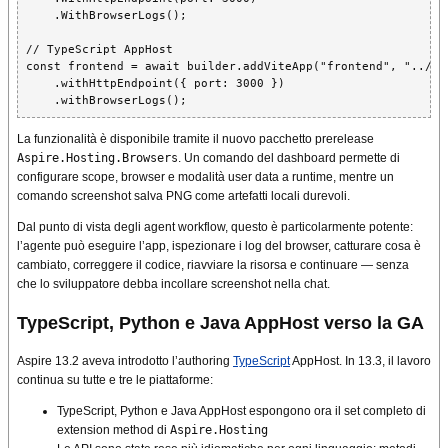
    .WithBrowserLogs();

// TypeScript AppHost

const frontend = await builder.addViteApp("frontend", "../fro
    .withHttpEndpoint({ port: 3000 })

    .withBrowserLogs();
La funzionalità è disponibile tramite il nuovo pacchetto prerelease
Aspire.Hosting.Browsers
. Un comando del dashboard permette di
configurare scope, browser e modalità user data a runtime, mentre un
comando screenshot salva PNG come artefatti locali durevoli.
Dal punto di vista degli agent workflow, questo è particolarmente potente:
l’agente può eseguire l’app, ispezionare i log del browser, catturare cosa è
cambiato, correggere il codice, riavviare la risorsa e continuare — senza
che lo sviluppatore debba incollare screenshot nella chat.
TypeScript, Python e Java AppHost verso la GA
Aspire 13.2 aveva introdotto l’authoring
TypeScript
AppHost. In 13.3, il lavoro
continua su tutte e tre le piattaforme:
TypeScript, Python e Java AppHost espongono ora il set completo di
extension method di
Aspire.Hosting