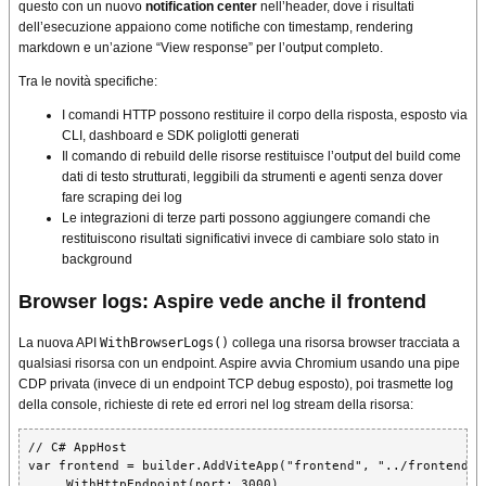
questo con un nuovo
notification center
nell’header, dove i risultati
dell’esecuzione appaiono come notifiche con timestamp, rendering
markdown e un’azione “View response” per l’output completo.
Tra le novità specifiche:
I comandi HTTP possono restituire il corpo della risposta, esposto via
CLI, dashboard e SDK poliglotti generati
Il comando di rebuild delle risorse restituisce l’output del build come
dati di testo strutturati, leggibili da strumenti e agenti senza dover
fare scraping dei log
Le integrazioni di terze parti possono aggiungere comandi che
restituiscono risultati significativi invece di cambiare solo stato in
background
Browser logs: Aspire vede anche il frontend
La nuova API
WithBrowserLogs()
collega una risorsa browser tracciata a
qualsiasi risorsa con un endpoint. Aspire avvia Chromium usando una pipe
CDP privata (invece di un endpoint TCP debug esposto), poi trasmette log
della console, richieste di rete ed errori nel log stream della risorsa:
// C# AppHost

var frontend = builder.AddViteApp("frontend", "../frontend")

    .WithHttpEndpoint(port: 3000)
