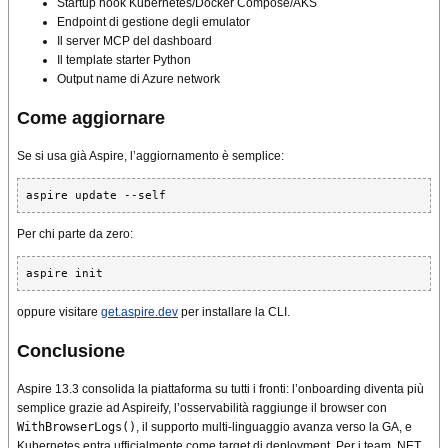
Startup hook Kubernetes/Docker Compose/AKS
Endpoint di gestione degli emulator
Il server MCP del dashboard
Il template starter Python
Output name di Azure network
Come aggiornare
Se si usa già Aspire, l’aggiornamento è semplice:
aspire update --self
Per chi parte da zero:
aspire init
oppure visitare
get.aspire.dev
per installare la CLI.
Conclusione
Aspire 13.3 consolida la piattaforma su tutti i fronti: l’onboarding diventa più
semplice grazie ad Aspireify, l’osservabilità raggiunge il browser con
WithBrowserLogs()
, il supporto multi-linguaggio avanza verso la GA, e
Kubernetes entra ufficialmente come target di deployment. Per i team .NET