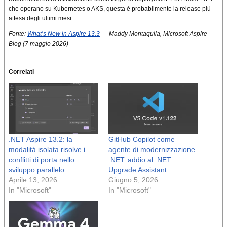
che operano su Kubernetes o AKS, questa è probabilmente la release più
attesa degli ultimi mesi.
Fonte:
What’s New in Aspire 13.3
— Maddy Montaquila, Microsoft Aspire
Blog (7 maggio 2026)
Correlati
.NET Aspire 13.2: la
GitHub Copilot come
modalità isolata risolve i
agente di modernizzazione
conflitti di porta nello
.NET: addio al .NET
sviluppo parallelo
Upgrade Assistant
Aprile 13, 2026
Giugno 5, 2026
In "Microsoft"
In "Microsoft"