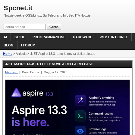
Spcnet.it
Notizie geek e OSS/Linux. Su Telegram: InfoSec ITA Notizie
AI
GUIDE
PROGRAMMAZIONE
HARDWARE
WEB E INTERNET
BLOG
I FORUM
Home
> Articolo > .NET Aspire 13.3: tutte le novità della release
.NET ASPIRE 13.3: TUTTE LE NOVITÀ DELLA RELEASE
Microsoft
| Dario Fadda | Maggio 12, 2026