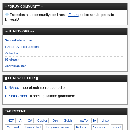
= FORUM COMMUNITY =
Partecipa alla community con i nostri
Forum
, unico spazio per tutto il
Network!
~~ IL NETWORK ~~
SecureBulletin.com
inSicurezzaDigitale.com
Ziobudda
ilGlobale.it
Androidiani.net
[[ LE NEWSLETTER ]]
NINAsec
- approfondimento aperiodico
Il Punto Cyber
- il briefing italiano giornaliero
TAG RECENTI
.NET
AI
C#
Copilot
Dev
Guide
HowTo
IA
Linux
Microsoft
PowerShell
Programmazione
Release
Sicurezza
social