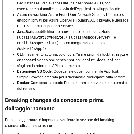
Get Database Status) accessibili da dashboard e CLI, con
esecuzione automatica all’avvio dell’AppHost in sviluppo locale
Azure networking
: Azure Front Door, Network Security Perimeters,
endpoint privati per Azure OpenAI e Foundry, ACR privato, e upgrade
HTTPS automatici per App Service
JavaScript publishing
: tre nuovi modelli di pubblicazione —
PublishAsStaticWebsite()
,
PublishAsNodeServer()
e
PublishAsNpmScript()
— con integrazione dedicata
AddNextJsApp()
CLI
: rilevamento automatico di Bun, Yarn e pnpm da lockfile;
aspire
dashboard
standalone senza AppHost;
aspire docs api
per
sfogliare la reference API dal terminale
Estensione VS Code
: CodeLens e gutter icon nei file AppHost,
Simple Browser integrato per il dashboard, workspace auto-restore
Docker Compose
: supporto Podman tramite rilevamento automatico
del runtime
Breaking changes da conoscere prima
dell’aggiornamento
Prima di aggiornare, è importante verificare la sezione dei breaking
changes ufficiale se si usano: