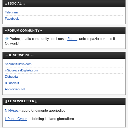
:: I SOCIAL ::
Telegram
Facebook
= FORUM COMMUNITY =
Partecipa alla community con i nostri
Forum
, unico spazio per tutto il
Network!
~~ IL NETWORK ~~
SecureBulletin.com
inSicurezzaDigitale.com
Ziobudda
ilGlobale.it
Androidiani.net
[[ LE NEWSLETTER ]]
NINAsec
- approfondimento aperiodico
Il Punto Cyber
- il briefing italiano giornaliero