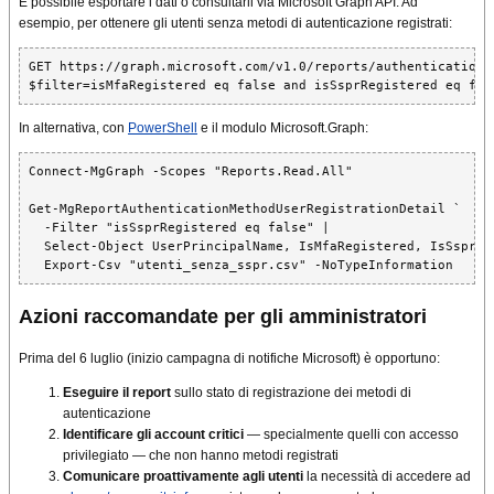
È possibile esportare i dati o consultarli via Microsoft Graph API. Ad
esempio, per ottenere gli utenti senza metodi di autenticazione registrati:
GET https://graph.microsoft.com/v1.0/reports/authenticationM
$filter=isMfaRegistered eq false and isSsprRegistered eq fal
In alternativa, con
PowerShell
e il modulo Microsoft.Graph:
Connect-MgGraph -Scopes "Reports.Read.All"

Get-MgReportAuthenticationMethodUserRegistrationDetail `

  -Filter "isSsprRegistered eq false" |

  Select-Object UserPrincipalName, IsMfaRegistered, IsSsprReg
  Export-Csv "utenti_senza_sspr.csv" -NoTypeInformation
Azioni raccomandate per gli amministratori
Prima del 6 luglio (inizio campagna di notifiche Microsoft) è opportuno:
Eseguire il report
sullo stato di registrazione dei metodi di
autenticazione
Identificare gli account critici
— specialmente quelli con accesso
privilegiato — che non hanno metodi registrati
Comunicare proattivamente agli utenti
la necessità di accedere ad