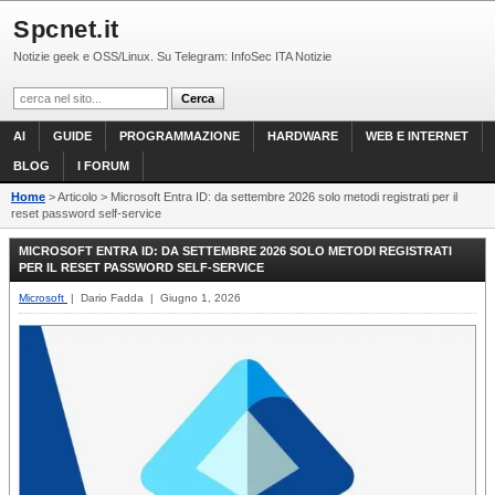
Spcnet.it
Notizie geek e OSS/Linux. Su Telegram: InfoSec ITA Notizie
AI
GUIDE
PROGRAMMAZIONE
HARDWARE
WEB E INTERNET
BLOG
I FORUM
Home
> Articolo > Microsoft Entra ID: da settembre 2026 solo metodi registrati per il
reset password self-service
MICROSOFT ENTRA ID: DA SETTEMBRE 2026 SOLO METODI REGISTRATI
PER IL RESET PASSWORD SELF-SERVICE
Microsoft
| Dario Fadda | Giugno 1, 2026