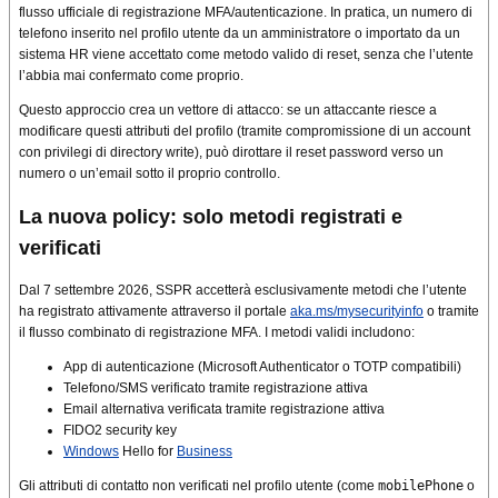
flusso ufficiale di registrazione MFA/autenticazione. In pratica, un numero di
telefono inserito nel profilo utente da un amministratore o importato da un
sistema HR viene accettato come metodo valido di reset, senza che l’utente
l’abbia mai confermato come proprio.
Questo approccio crea un vettore di attacco: se un attaccante riesce a
modificare questi attributi del profilo (tramite compromissione di un account
con privilegi di directory write), può dirottare il reset password verso un
numero o un’email sotto il proprio controllo.
La nuova policy: solo metodi registrati e
verificati
Dal 7 settembre 2026, SSPR accetterà esclusivamente metodi che l’utente
ha registrato attivamente attraverso il portale
aka.ms/mysecurityinfo
o tramite
il flusso combinato di registrazione MFA. I metodi validi includono:
App di autenticazione (Microsoft Authenticator o TOTP compatibili)
Telefono/SMS verificato tramite registrazione attiva
Email alternativa verificata tramite registrazione attiva
FIDO2 security key
Windows
Hello for
Business
Gli attributi di contatto non verificati nel profilo utente (come
mobilePhone
o