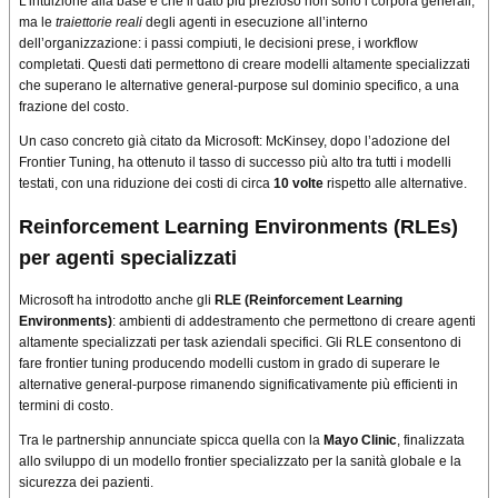
L’intuizione alla base è che il dato più prezioso non sono i corpora generali,
ma le
traiettorie reali
degli agenti in esecuzione all’interno
dell’organizzazione: i passi compiuti, le decisioni prese, i workflow
completati. Questi dati permettono di creare modelli altamente specializzati
che superano le alternative general-purpose sul dominio specifico, a una
frazione del costo.
Un caso concreto già citato da Microsoft: McKinsey, dopo l’adozione del
Frontier Tuning, ha ottenuto il tasso di successo più alto tra tutti i modelli
testati, con una riduzione dei costi di circa
10 volte
rispetto alle alternative.
Reinforcement Learning Environments (RLEs)
per agenti specializzati
Microsoft ha introdotto anche gli
RLE (Reinforcement Learning
Environments)
: ambienti di addestramento che permettono di creare agenti
altamente specializzati per task aziendali specifici. Gli RLE consentono di
fare frontier tuning producendo modelli custom in grado di superare le
alternative general-purpose rimanendo significativamente più efficienti in
termini di costo.
Tra le partnership annunciate spicca quella con la
Mayo Clinic
, finalizzata
allo sviluppo di un modello frontier specializzato per la sanità globale e la
sicurezza dei pazienti.