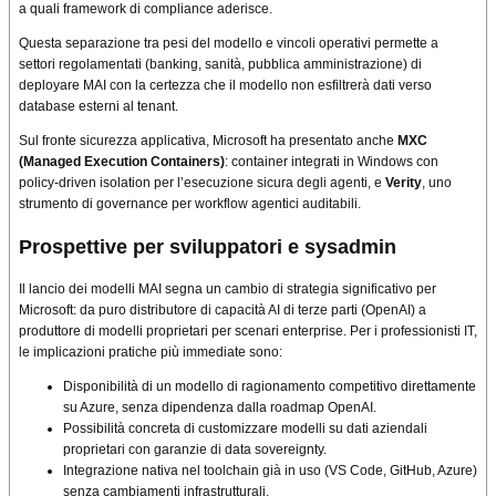
a quali framework di compliance aderisce.
Questa separazione tra pesi del modello e vincoli operativi permette a
settori regolamentati (banking, sanità, pubblica amministrazione) di
deployare MAI con la certezza che il modello non esfiltrerà dati verso
database esterni al tenant.
Sul fronte sicurezza applicativa, Microsoft ha presentato anche
MXC
(Managed Execution Containers)
: container integrati in Windows con
policy-driven isolation per l’esecuzione sicura degli agenti, e
Verity
, uno
strumento di governance per workflow agentici auditabili.
Prospettive per sviluppatori e sysadmin
Il lancio dei modelli MAI segna un cambio di strategia significativo per
Microsoft: da puro distributore di capacità AI di terze parti (OpenAI) a
produttore di modelli proprietari per scenari enterprise. Per i professionisti IT,
le implicazioni pratiche più immediate sono:
Disponibilità di un modello di ragionamento competitivo direttamente
su Azure, senza dipendenza dalla roadmap OpenAI.
Possibilità concreta di customizzare modelli su dati aziendali
proprietari con garanzie di data sovereignty.
Integrazione nativa nel toolchain già in uso (VS Code, GitHub, Azure)
senza cambiamenti infrastrutturali.