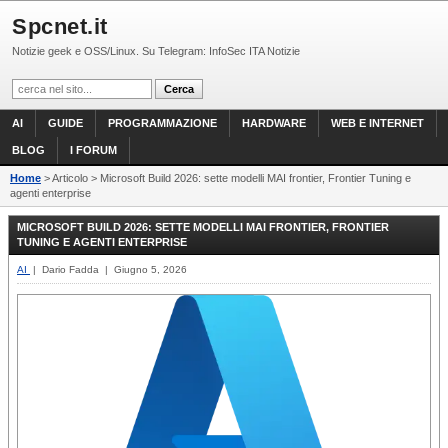
Spcnet.it
Notizie geek e OSS/Linux. Su Telegram: InfoSec ITA Notizie
AI
GUIDE
PROGRAMMAZIONE
HARDWARE
WEB E INTERNET
BLOG
I FORUM
Home
> Articolo > Microsoft Build 2026: sette modelli MAI frontier, Frontier Tuning e
agenti enterprise
MICROSOFT BUILD 2026: SETTE MODELLI MAI FRONTIER, FRONTIER
TUNING E AGENTI ENTERPRISE
AI
| Dario Fadda | Giugno 5, 2026