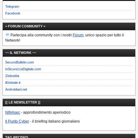
Telegram
Facebook
= FORUM COMMUNITY =
Partecipa alla community con i nostri
Forum
, unico spazio per tutto il
Network!
~~ IL NETWORK ~~
SecureBulletin.com
inSicurezzaDigitale.com
Ziobudda
ilGlobale.it
Androidiani.net
[[ LE NEWSLETTER ]]
NINAsec
- approfondimento aperiodico
Il Punto Cyber
- il briefing italiano giornaliero
TAG RECENTI