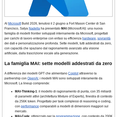
Al
Microsoft
Build 2026, tenutosi il 2 giugno a Fort Mason Center di San
Francisco, Satya
Nadella
ha presentato
MAI
(Microsoft AI): una nuova
famiglia di modelli frontier sviluppati internamente da Microsoft, progettati
per carichi di lavoro enterprise con enfasi su efficienza
hardware
,
sovranità
dei dati e personalizzazione profonda. Sette modelli, tutti addestrati da zero,
con capacità che spaziano dal ragionamento avanzato alla visione
artificiale, dalla trascrizione vocale alla generazione.
La famiglia MAI: sette modelli addestrati da zero
A differenza dei modelli GPT che alimentano
Copilot
attraverso la
partnership con
OpenAI
, i modelli MAI sono sviluppati interamente da
Microsoft. La lineup comprende:
MAI-Thinking-1
: il modello di ragionamento di punta, con 35 miliardi
di parametri attivi (architettura Mixture of Experts), finestra di contesto
da 256K token. Progettato per task complessi di reasoning e coding,
con
performance
comparabili a modelli di dimensioni maggiori sul
mercato.
MAI-Code
: ottimizzato per la
programmazione
, con contesto da 200K