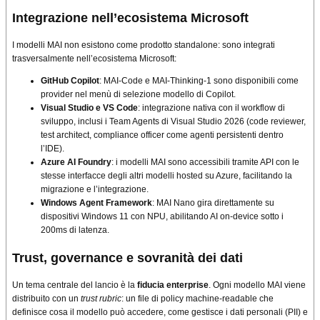
Integrazione nell’ecosistema Microsoft
I modelli MAI non esistono come prodotto standalone: sono integrati
trasversalmente nell’ecosistema Microsoft:
GitHub Copilot
: MAI-Code e MAI-Thinking-1 sono disponibili come
provider nel menù di selezione modello di Copilot.
Visual Studio e VS Code
: integrazione nativa con il workflow di
sviluppo, inclusi i Team Agents di Visual Studio 2026 (code reviewer,
test architect, compliance officer come agenti persistenti dentro
l’IDE).
Azure AI Foundry
: i modelli MAI sono accessibili tramite API con le
stesse interfacce degli altri modelli hosted su Azure, facilitando la
migrazione e l’integrazione.
Windows Agent Framework
: MAI Nano gira direttamente su
dispositivi Windows 11 con NPU, abilitando AI on-device sotto i
200ms di latenza.
Trust, governance e sovranità dei dati
Un tema centrale del lancio è la
fiducia enterprise
. Ogni modello MAI viene
distribuito con un
trust rubric
: un file di policy machine-readable che
definisce cosa il modello può accedere, come gestisce i dati personali (PII) e