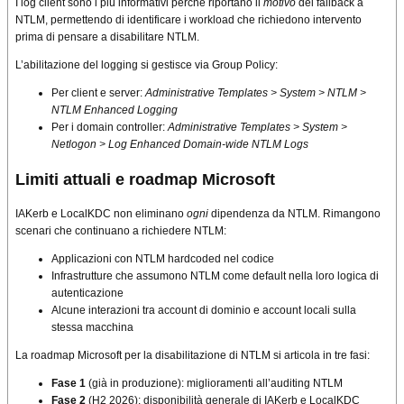
I log client sono i più informativi perché riportano il
motivo
del fallback a
NTLM, permettendo di identificare i workload che richiedono intervento
prima di pensare a disabilitare NTLM.
L’abilitazione del logging si gestisce via Group Policy:
Per client e server:
Administrative Templates > System > NTLM >
NTLM Enhanced Logging
Per i domain controller:
Administrative Templates > System >
Netlogon > Log Enhanced Domain-wide NTLM Logs
Limiti attuali e roadmap Microsoft
IAKerb e LocalKDC non eliminano
ogni
dipendenza da NTLM. Rimangono
scenari che continuano a richiedere NTLM:
Applicazioni con NTLM hardcoded nel codice
Infrastrutture che assumono NTLM come default nella loro logica di
autenticazione
Alcune interazioni tra account di dominio e account locali sulla
stessa macchina
La roadmap Microsoft per la disabilitazione di NTLM si articola in tre fasi:
Fase 1
(già in produzione): miglioramenti all’auditing NTLM
Fase 2
(H2 2026): disponibilità generale di IAKerb e LocalKDC