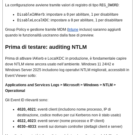
La configurazione avviene tramite valori di registro di tipo
REG_DWORD
:
DisableIAKerb
: impostare a
0
per abilitare,
1
per disabilitare
DisableLocalKDC
: impostare a
0
per abilitare,
1
per disabilitare
Group Policy e gestione tramite MDM (
Intune
incluso) saranno aggiunti
quando le funzionalità usciranno dalla fase di preview.
Prima di testare: auditing NTLM
Prima di attivare IAKerb e LocalKDC in produzione, è fondamentale capire
dove NTLM viene ancora usato nell’ambiente. Windows 11 24H2 e
Windows Server 2025 includono log operativi NTLM migliorati, accessibili in
Event Viewer sotto:
Applications and Services Logs > Microsoft > Windows > NTLM >
Operational
Gli Event ID rilevanti sono:
4020, 4021
: eventi client (includono nome processo, IP di
destinazione, codice motivo per cui Kerberos non è stato usato)
4022, 4023
: eventi server (nome processo e IP client)
4030–4033
: eventi sui domain controller (dettagli client e server)