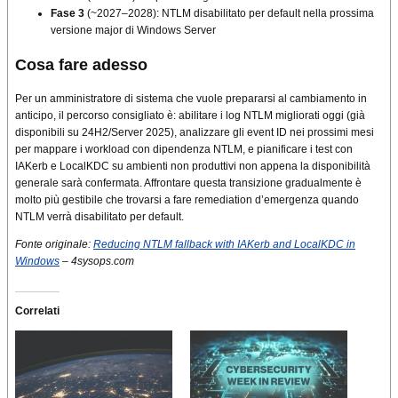
Fase 3
(~2027–2028): NTLM disabilitato per default nella prossima
versione major di Windows Server
Cosa fare adesso
Per un amministratore di sistema che vuole prepararsi al cambiamento in
anticipo, il percorso consigliato è: abilitare i log NTLM migliorati oggi (già
disponibili su 24H2/Server 2025), analizzare gli event ID nei prossimi mesi
per mappare i workload con dipendenza NTLM, e pianificare i test con
IAKerb e LocalKDC su ambienti non produttivi non appena la disponibilità
generale sarà confermata. Affrontare questa transizione gradualmente è
molto più gestibile che trovarsi a fare remediation d’emergenza quando
NTLM verrà disabilitato per default.
Fonte originale:
Reducing NTLM fallback with IAKerb and LocalKDC in
Windows
– 4sysops.com
Correlati