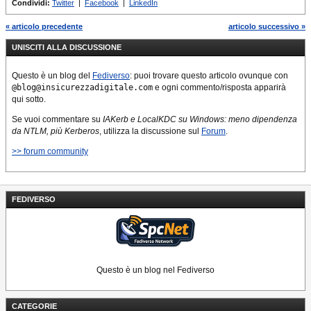
Condividi:
Twitter
|
Facebook
|
LinkedIn
« articolo precedente
articolo successivo »
UNISCITI ALLA DISCUSSIONE
Questo è un blog del
Fediverso
: puoi trovare questo articolo ovunque con
@blog@insicurezzadigitale.com
e ogni commento/risposta apparirà
qui sotto.
Se vuoi commentare su
IAKerb e LocalKDC su Windows: meno dipendenza
da NTLM, più Kerberos
, utilizza la discussione sul
Forum
.
>> forum community
FEDIVERSO
Questo è un blog nel Fediverso
CATEGORIE