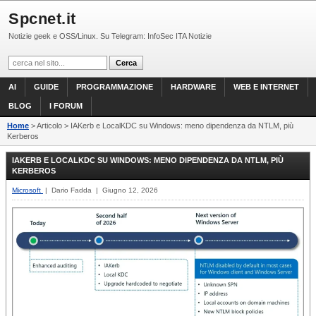
Spcnet.it
Notizie geek e OSS/Linux. Su Telegram: InfoSec ITA Notizie
AI
GUIDE
PROGRAMMAZIONE
HARDWARE
WEB E INTERNET
BLOG
I FORUM
Home
> Articolo > IAKerb e LocalKDC su Windows: meno dipendenza da NTLM, più
Kerberos
IAKERB E LOCALKDC SU WINDOWS: MENO DIPENDENZA DA NTLM, PIÙ
KERBEROS
Microsoft
| Dario Fadda | Giugno 12, 2026