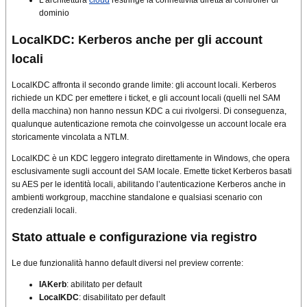
L’architettura
cloud
restringe la connettività diretta ai controller di
dominio
LocalKDC: Kerberos anche per gli account
locali
LocalKDC affronta il secondo grande limite: gli account locali. Kerberos
richiede un KDC per emettere i ticket, e gli account locali (quelli nel SAM
della macchina) non hanno nessun KDC a cui rivolgersi. Di conseguenza,
qualunque autenticazione remota che coinvolgesse un account locale era
storicamente vincolata a NTLM.
LocalKDC è un KDC leggero integrato direttamente in Windows, che opera
esclusivamente sugli account del SAM locale. Emette ticket Kerberos basati
su AES per le identità locali, abilitando l’autenticazione Kerberos anche in
ambienti workgroup, macchine standalone e qualsiasi scenario con
credenziali locali.
Stato attuale e configurazione via registro
Le due funzionalità hanno default diversi nel preview corrente:
IAKerb
: abilitato per default
LocalKDC
: disabilitato per default