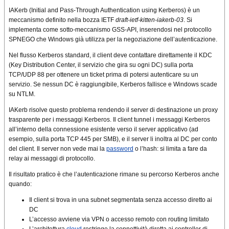
IAKerb (Initial and Pass-Through Authentication using Kerberos) è un
meccanismo definito nella bozza IETF
draft-ietf-kitten-iakerb-03
. Si
implementa come sotto-meccanismo GSS-API, inserendosi nel protocollo
SPNEGO che Windows già utilizza per la negoziazione dell’autenticazione.
Nel flusso Kerberos standard, il client deve contattare direttamente il KDC
(Key Distribution Center, il servizio che gira su ogni DC) sulla porta
TCP/UDP 88 per ottenere un ticket prima di potersi autenticare su un
servizio. Se nessun DC è raggiungibile, Kerberos fallisce e Windows scade
su NTLM.
IAKerb risolve questo problema rendendo il server di destinazione un proxy
trasparente per i messaggi Kerberos. Il client tunnel i messaggi Kerberos
all’interno della connessione esistente verso il server applicativo (ad
esempio, sulla porta TCP 445 per SMB), e il server li inoltra al DC per conto
del client. Il server non vede mai la
password
o l’hash: si limita a fare da
relay ai messaggi di protocollo.
Il risultato pratico è che l’autenticazione rimane su percorso Kerberos anche
quando:
Il client si trova in una subnet segmentata senza accesso diretto ai
DC
L’accesso avviene via VPN o accesso remoto con routing limitato