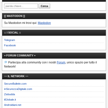
[[ MASTODON ]]
Su Mastodon mi trovi qui:
Mastodon
:: I SOCIAL ::
Telegram
Facebook
= FORUM COMMUNITY =
Partecipa alla community con i nostri
Forum
, unico spazio per tutto il
Network!
~~ IL NETWORK ~~
SecureBulletin.com
inSicurezzaDigitale.com
Ziobudda
ilGlobale.it
Androidiani.net