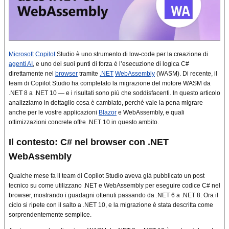
Microsoft
Copilot
Studio è uno strumento di low-code per la creazione di
agenti AI
, e uno dei suoi punti di forza è l’esecuzione di logica C#
direttamente nel
browser
tramite
.NET
WebAssembly
(WASM). Di recente, il
team di Copilot Studio ha completato la migrazione del motore WASM da
.NET 8 a .NET 10 — e i risultati sono più che soddisfacenti. In questo articolo
analizziamo in dettaglio cosa è cambiato, perché vale la pena migrare
anche per le vostre applicazioni
Blazor
e WebAssembly, e quali
ottimizzazioni concrete offre .NET 10 in questo ambito.
Il contesto: C# nel browser con .NET
WebAssembly
Qualche mese fa il team di Copilot Studio aveva già pubblicato un post
tecnico su come utilizzano .NET e WebAssembly per eseguire codice C# nel
browser, mostrando i guadagni ottenuti passando da .NET 6 a .NET 8. Ora il
ciclo si ripete con il salto a .NET 10, e la migrazione è stata descritta come
sorprendentemente semplice.