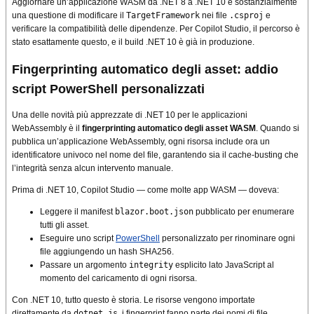
Aggiornare un’applicazione WASM da .NET 8 a .NET 10 è sostanzialmente
una questione di modificare il
TargetFramework
nei file
.csproj
e
verificare la compatibilità delle dipendenze. Per Copilot Studio, il percorso è
stato esattamente questo, e il build .NET 10 è già in produzione.
Fingerprinting automatico degli asset: addio
script PowerShell personalizzati
Una delle novità più apprezzate di .NET 10 per le applicazioni
WebAssembly è il
fingerprinting automatico degli asset WASM
. Quando si
pubblica un’applicazione WebAssembly, ogni risorsa include ora un
identificatore univoco nel nome del file, garantendo sia il cache-busting che
l’integrità senza alcun intervento manuale.
Prima di .NET 10, Copilot Studio — come molte app WASM — doveva:
Leggere il manifest
blazor.boot.json
pubblicato per enumerare
tutti gli asset.
Eseguire uno script
PowerShell
personalizzato per rinominare ogni
file aggiungendo un hash SHA256.
Passare un argomento
integrity
esplicito lato JavaScript al
momento del caricamento di ogni risorsa.
Con .NET 10, tutto questo è storia. Le risorse vengono importate
direttamente da
dotnet.js
, i fingerprint fanno parte dei nomi di file