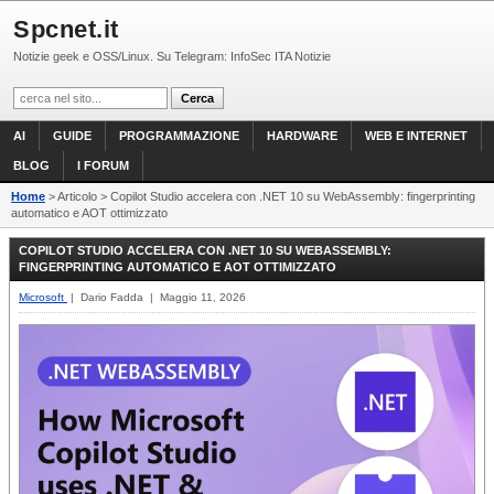
Spcnet.it
Notizie geek e OSS/Linux. Su Telegram: InfoSec ITA Notizie
AI
GUIDE
PROGRAMMAZIONE
HARDWARE
WEB E INTERNET
BLOG
I FORUM
Home
> Articolo > Copilot Studio accelera con .NET 10 su WebAssembly: fingerprinting
automatico e AOT ottimizzato
COPILOT STUDIO ACCELERA CON .NET 10 SU WEBASSEMBLY:
FINGERPRINTING AUTOMATICO E AOT OTTIMIZZATO
Microsoft
| Dario Fadda | Maggio 11, 2026