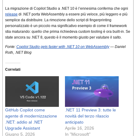
La migrazione di Copilot Studio a .NET 10 è l’ennesima conferma che ogni
release
di .NET porta WebAssembly a essere più veloce, più leggero e più
semplice da distribuire. La rimozione dello script di fingerprinting
personalizzato è un piccolo ma significativo esempio di come il framework
stia maturando: quello che prima richiedeva custom tooling è ora built-in. Se
state ancora su .NET 8, questo è il momento giusto per valutare il salto.
Fonte:
Copilot Studio gets faster with .NET 10 on WebAssembly
— Daniel
Roth, .NET Blog
Correlati
GitHub Copilot come
.NET 11 Preview 3: tutte le
agente di modernizzazione
novità del terzo rilascio
.NET: addio al .NET
anticipato
Upgrade Assistant
Aprile 16, 2026
Giugno 5, 2026
In "Microsoft"