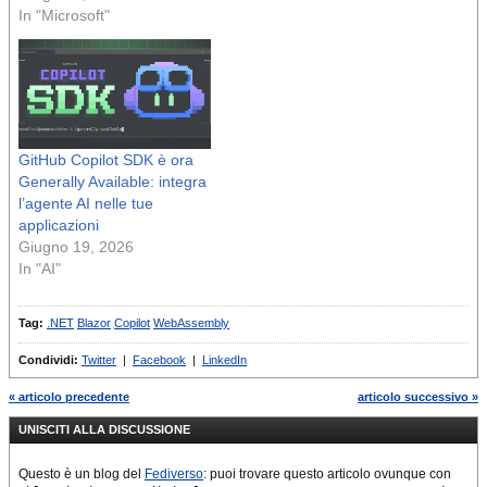
In "Microsoft"
GitHub Copilot SDK è ora
Generally Available: integra
l’agente AI nelle tue
applicazioni
Giugno 19, 2026
In "AI"
Tag:
.NET
Blazor
Copilot
WebAssembly
Condividi:
Twitter
|
Facebook
|
LinkedIn
« articolo precedente
articolo successivo »
UNISCITI ALLA DISCUSSIONE
Questo è un blog del
Fediverso
: puoi trovare questo articolo ovunque con