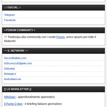
:: I SOCIAL ::
Telegram
Facebook
= FORUM COMMUNITY =
Partecipa alla community con i nostri
Forum
, unico spazio per tutto il
Network!
~~ IL NETWORK ~~
SecureBulletin.com
inSicurezzaDigitale.com
Ziobudda
ilGlobale.it
Androidiani.net
[[ LE NEWSLETTER ]]
NINAsec
- approfondimento aperiodico
Il Punto Cyber
- il briefing italiano giornaliero