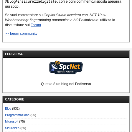
@blog@insicurezzadigitale.com
e ogni commento/risposta apparirà
qui sotto.
Se vuoi commentare su
Copilot Studio accelera con .NET 10 su
WebAssembly: fingerprinting automatico e AOT ottimizzato
, utilizza la
discussione sul
Forum
.
>> forum community
FEDIVERSO
Questo è un blog nel Fediverso
CATEGORIE
Blog
(931)
Programmazione
(95)
Microsoft
(75)
Sicurezza
(65)