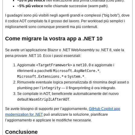
~20% più veloce
nell’esecuzione alla prima chiamata (cold path).
~5% più veloce
nelle chiamate successive (warm path).
I guadagni sono più visibili negli agenti grandi e complessi (“big bots”), dove
il codice AOT compilato fa il grosso del lavoro. Per workload più semplici i
miglioramenti sono comunque presenti ma più contenuti.
Come migrare la vostra app a .NET 10
Se avete un’applicazione Blazor o .NET WebAssembly su .NET 8, vale la
pena provare .NET 10. Ecco i passi essenziali:
Aggiornate
<TargetFramework>
a
net10.0
e aggiornate i
riferimenti a pacchetti
Microsoft.AspNetCore.*
,
Microsoft.Extensions.*
e
System.*
.
Rimuovete eventuale logica personalizzata di rinomina degli asset o
plumbing per l’
integrity
— il fingerprinting è ora integrato.
Se compilate in AOT, beneficerete automaticamente del nuovo
default
WasmStripILAfterAOT
.
Se avete bisogno di supporto per l’aggiornamento,
GitHub Copilot app
modernization for .NET
può analizzare la soluzione, pianificare
l’aggiornamento e applicare le modifiche necessarie.
Conclusione