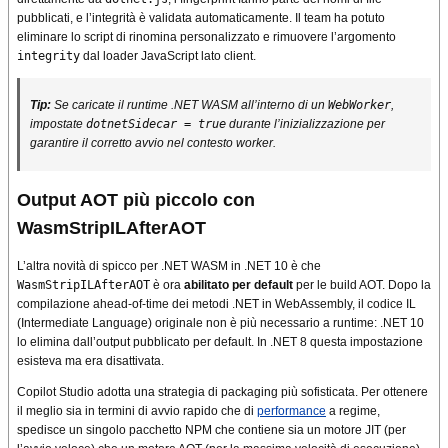
pubblicati, e l’integrità è validata automaticamente. Il team ha potuto
eliminare lo script di rinomina personalizzato e rimuovere l’argomento
integrity
dal loader JavaScript lato client.
Tip:
Se caricate il runtime .NET WASM all’interno di un
WebWorker
,
impostate
dotnetSidecar = true
durante l’inizializzazione per
garantire il corretto avvio nel contesto worker.
Output AOT più piccolo con
WasmStripILAfterAOT
L’altra novità di spicco per .NET WASM in .NET 10 è che
WasmStripILAfterAOT
è ora
abilitato per default
per le build AOT. Dopo la
compilazione ahead-of-time dei metodi .NET in WebAssembly, il codice IL
(Intermediate Language) originale non è più necessario a runtime: .NET 10
lo elimina dall’output pubblicato per default. In .NET 8 questa impostazione
esisteva ma era disattivata.
Copilot Studio adotta una strategia di packaging più sofisticata. Per ottenere
il meglio sia in termini di avvio rapido che di
performance
a regime,
spedisce un singolo pacchetto NPM che contiene sia un motore JIT (per