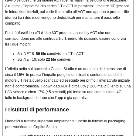
l’avvio veloce) che un motore AOT (per la massima velocità di esecuzione).
A runtime, Copilot Studio carica JIT e AOT in parallelo: il motore JIT gestisce
le interazioni iniziali, poi cede il controllo all’AOT non appena è pronto. I file
identici tra i due modi vengono deduplicati per mantenere il pacchetto
compatto.
Poiché
WasmStripILAfterAOT
produce assembly AOT che non
corrispondono più alle controparti JIT, meno file possono essere condivisi
tra i due motori:
Su .NET 8:
59 file
condivisi tra JIT e AOT.
Su .NET 10: solo
22 file
condivisi.
L’effetto netto sul pacchetto Copilot Studio è un aumento di dimensione di
circa il
15%
. In pratica l’impatto per gli utenti finali è contenuto, poiché il
motore JIT resta quello scaricato ed eseguito per primo: l’interattività iniziale
non è compromessa. Il download AOT è circa 6% (~200 ms) più lento su una
LAN veloce e circa 17% (~5 secondi) più lento su una connessione 4G —
tutto in background, dopo che l’app è già operativa.
I risultati di performance
I benefici a runtime superano ampiamente il costo in termini di packaging
per i workload di Copilot Studio: