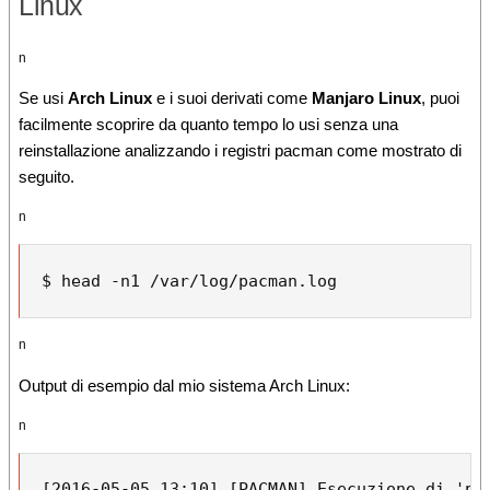
Linux
n
Se usi
Arch Linux
e i suoi derivati come
Manjaro Linux
, puoi
facilmente scoprire da quanto tempo lo usi senza una
reinstallazione analizzando i registri pacman come mostrato di
seguito.
n
$ head -n1 /var/log/pacman.log
n
Output di esempio dal mio sistema Arch Linux:
n
[2016-05-05 13:10] [PACMAN] Esecuzione di 'pa