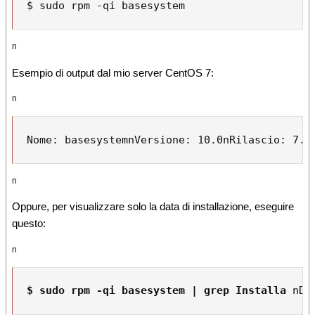
$ sudo rpm -qi basesystem
n
Esempio di output dal mio server CentOS 7:
n
Nome: basesystem
n
Versione: 10.0
n
Rilascio: 7.e
n
Oppure, per visualizzare solo la data di installazione, eseguire
questo:
n
$ sudo rpm -qi basesystem | grep Installa
n
Da