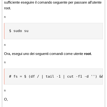
sufficiente eseguire il comando seguente per passare all’utente
root.
n
$ sudo su
n
Ora, esegui uno dei seguenti comandi come
utente
root
.
n
# fs = $ (df / | tail -1 | cut -f1 -d '') && 
n
O,