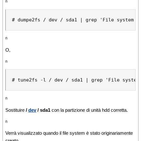
n
# dumpe2fs / dev / sda1 | grep 'File system c
n
O,
n
# tune2fs -l / dev / sda1 | grep 'File system
n
Sostituire
/
dev
/ sda1
con la partizione di unità hdd corretta.
n
Verrà visualizzato quando il file system è stato originariamente
creato.