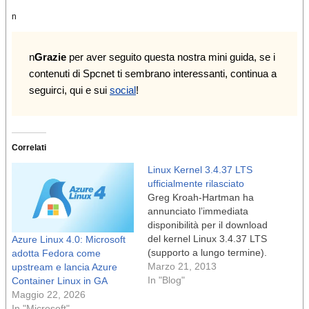
n
n
Grazie
per av
er seguito questa nostra mini guida, se i
contenuti di Spcnet ti sembrano interessanti, continua a
seguirci, qui e sui
social
!
Correlati
Linux Kernel 3.4.37 LTS
ufficialmente rilasciato
Greg Kroah-Hartman ha
annunciato l’immediata
disponibilità per il download
del kernel Linux 3.4.37 LTS
Azure Linux 4.0: Microsoft
(supporto a lungo termine).
adotta Fedora come
n Linux kernel 3.4.37 LTS
Marzo 21, 2013
upstream e lancia Azure
viene fornito con un sacco
In "Blog"
Container Linux in GA
di cambiamenti e
Maggio 22, 2026
miglioramenti, proprio come
In "Microsoft"