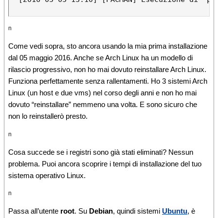
n
Come vedi sopra, sto ancora usando la mia prima installazione
dal 05 maggio 2016. Anche se Arch Linux ha un modello di
rilascio progressivo, non ho mai dovuto reinstallare Arch Linux.
Funziona perfettamente senza ra
llentamenti.
Ho 3 sistemi Arch
Linux (un host e due vms) nel corso degli anni e non ho mai
dovuto “reinstallare” nemmeno una volta.
E sono sicuro che
non lo reinst
allerò presto.
n
Cosa succede se i registri sono già stati eliminati? Nessun
problema.
Puoi ancora scoprire i tempi di installazione del tuo
sistema operativo Linux.
n
Passa
all’utente
root
.
Su
Debian
,
quindi sistemi
Ubuntu
, è