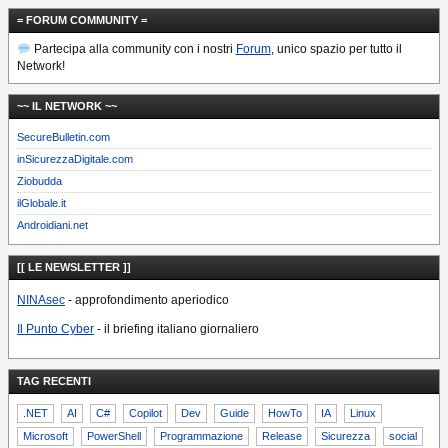
= FORUM COMMUNITY =
Partecipa alla community con i nostri
Forum
, unico spazio per tutto il
Network!
~~ IL NETWORK ~~
SecureBulletin.com
inSicurezzaDigitale.com
Ziobudda
ilGlobale.it
Androidiani.net
[[ LE NEWSLETTER ]]
NINAsec
- approfondimento aperiodico
Il Punto Cyber
- il briefing italiano giornaliero
TAG RECENTI
.NET
AI
C#
Copilot
Dev
Guide
HowTo
IA
Linux
Microsoft
PowerShell
Programmazione
Release
Sicurezza
social