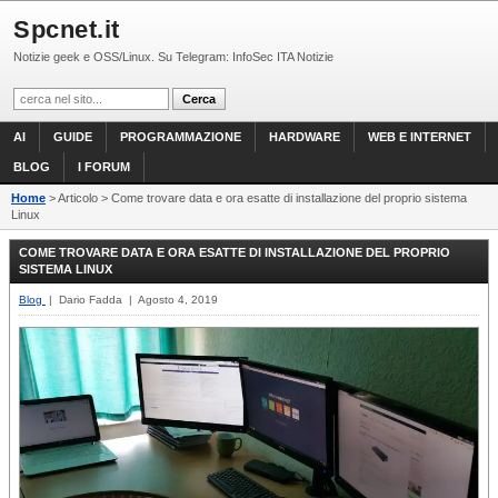
Spcnet.it
Notizie geek e OSS/Linux. Su Telegram: InfoSec ITA Notizie
AI
GUIDE
PROGRAMMAZIONE
HARDWARE
WEB E INTERNET
BLOG
I FORUM
Home
> Articolo > Come trovare data e ora esatte di installazione del proprio sistema
Linux
COME TROVARE DATA E ORA ESATTE DI INSTALLAZIONE DEL PROPRIO
SISTEMA LINUX
Blog
| Dario Fadda | Agosto 4, 2019