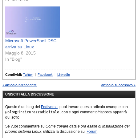
la versione precedente. n
“Sto annunciando il rilascio
del kernel 3.4.37. Tutti gli
utenti della serie…
Microsoft PowerShell DSC
arriva su Linux
Maggio 8, 2015
In "Blog"
Condividi:
Twitter
|
Facebook
|
LinkedIn
« articolo precedente
articolo successivo »
UNISCITI ALLA DISCUSSIONE
Questo è un blog del
Fediverso
: puoi trovare questo articolo ovunque con
@blog@insicurezzadigitale.com
e ogni commento/risposta apparirà
qui sotto.
Se vuoi commentare su
Come trovare data e ora esatte di installazione del
proprio sistema Linux
, utilizza la discussione sul
Forum
.