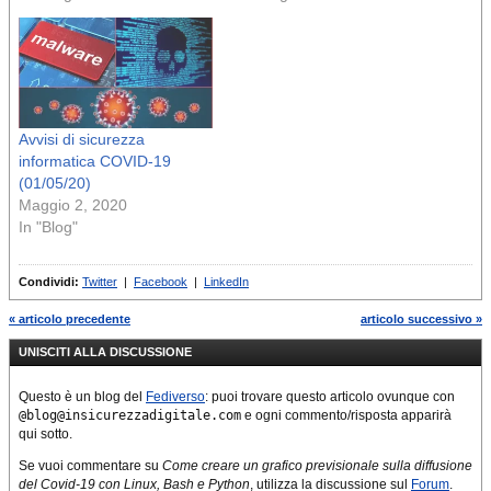
Avvisi di sicurezza
informatica COVID-19
(01/05/20)
Maggio 2, 2020
In "Blog"
Condividi:
Twitter
|
Facebook
|
LinkedIn
« articolo precedente
articolo successivo »
UNISCITI ALLA DISCUSSIONE
Questo è un blog del
Fediverso
: puoi trovare questo articolo ovunque con
@blog@insicurezzadigitale.com
e ogni commento/risposta apparirà
qui sotto.
Se vuoi commentare su
Come creare un grafico previsionale sulla diffusione
del Covid-19 con Linux, Bash e Python
, utilizza la discussione sul
Forum
.