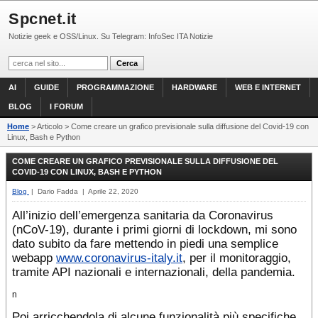
Spcnet.it
Notizie geek e OSS/Linux. Su Telegram: InfoSec ITA Notizie
AI
GUIDE
PROGRAMMAZIONE
HARDWARE
WEB E INTERNET
BLOG
I FORUM
Home
> Articolo > Come creare un grafico previsionale sulla diffusione del Covid-19 con
Linux, Bash e Python
COME CREARE UN GRAFICO PREVISIONALE SULLA DIFFUSIONE DEL
COVID-19 CON LINUX, BASH E PYTHON
Blog
| Dario Fadda | Aprile 22, 2020
All’inizio dell’emergenza sanitaria da Coronavirus
(nCoV-19), durante i primi giorni di lockdown, mi sono
dato subito da fare mettendo in piedi una semplice
webapp
www.coronavirus-italy.it
, per il monitoraggio,
tramite API nazionali e internazionali, della pandemia.
n
Poi arricchendola di alcune funzionalità più specifiche,