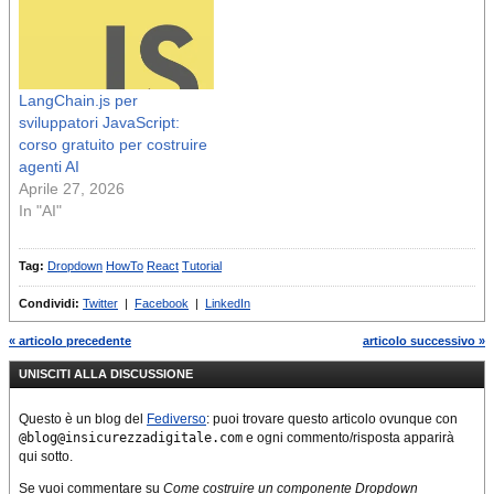
recentemente sono emersi
numerosi splendidi modelli
React Native che
consentono di risparmiare
LangChain.js per
mesi di progettazione e
sviluppatori JavaScript:
sviluppo e migliaia…
corso gratuito per costruire
agenti AI
Aprile 27, 2026
In "AI"
Tag:
Dropdown
HowTo
React
Tutorial
Condividi:
Twitter
|
Facebook
|
LinkedIn
« articolo precedente
articolo successivo »
UNISCITI ALLA DISCUSSIONE
Questo è un blog del
Fediverso
: puoi trovare questo articolo ovunque con
@blog@insicurezzadigitale.com
e ogni commento/risposta apparirà
qui sotto.
Se vuoi commentare su
Come costruire un componente Dropdown