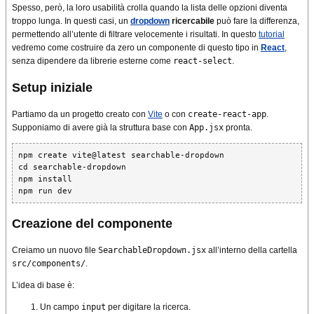
Spesso, però, la loro usabilità crolla quando la lista delle opzioni diventa
troppo lunga. In questi casi, un
dropdown
ricercabile
può fare la differenza,
permettendo all’utente di filtrare velocemente i risultati. In questo
tutorial
vedremo come costruire da zero un componente di questo tipo in
React
,
senza dipendere da librerie esterne come
react-select
.
Setup iniziale
Partiamo da un progetto creato con
Vite
o con
create-react-app
.
Supponiamo di avere già la struttura base con
App.jsx
pronta.
npm create vite@latest searchable-dropdown

cd searchable-dropdown

npm install

Creazione del componente
Creiamo un nuovo file
SearchableDropdown.jsx
all’interno della cartella
src/components/
.
L’idea di base è:
Un campo
input
per digitare la ricerca.