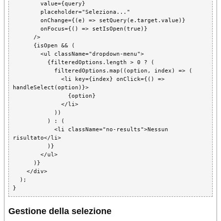
        value={query}

        placeholder="Seleziona..."

        onChange={(e) => setQuery(e.target.value)}

        onFocus={() => setIsOpen(true)}

      />

      {isOpen && (

        <ul className="dropdown-menu">

          {filteredOptions.length > 0 ? (

            filteredOptions.map((option, index) => (

              <li key={index} onClick={() => 
handleSelect(option)}>

                {option}

              </li>

            ))

          ) : (

            <li className="no-results">Nessun 
risultato</li>

          )}

        </ul>

      )}

    </div>

  );

Gestione della selezione