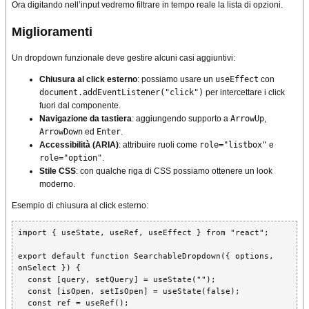
Ora digitando nell’input vedremo filtrare in tempo reale la lista di opzioni.
Miglioramenti
Un dropdown funzionale deve gestire alcuni casi aggiuntivi:
Chiusura al click esterno
: possiamo usare un
useEffect
con
document.addEventListener("click")
per intercettare i click
fuori dal componente.
Navigazione da tastiera
: aggiungendo supporto a
ArrowUp
,
ArrowDown
ed
Enter
.
Accessibilità (ARIA)
: attribuire ruoli come
role="listbox"
e
role="option"
.
Stile CSS
: con qualche riga di CSS possiamo ottenere un look
moderno.
Esempio di chiusura al click esterno:
import { useState, useRef, useEffect } from "react";

export default function SearchableDropdown({ options, 
onSelect }) {

  const [query, setQuery] = useState("");

  const [isOpen, setIsOpen] = useState(false);

  const ref = useRef();
