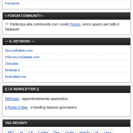
Facebook
= FORUM COMMUNITY =
Partecipa alla community con i nostri
Forum
, unico spazio per tutto il
Network!
~~ IL NETWORK ~~
SecureBulletin.com
inSicurezzaDigitale.com
Ziobudda
ilGlobale.it
Androidiani.net
[[ LE NEWSLETTER ]]
NINAsec
- approfondimento aperiodico
Il Punto Cyber
- il briefing italiano giornaliero
TAG RECENTI
.NET
AI
C#
Copilot
Dev
Guide
HowTo
IA
Linux