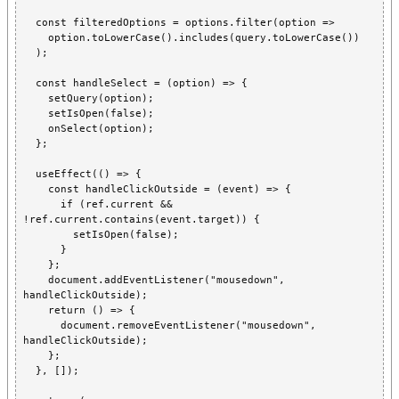
  const filteredOptions = options.filter(option =>

    option.toLowerCase().includes(query.toLowerCase())

  );

  const handleSelect = (option) => {

    setQuery(option);

    setIsOpen(false);

    onSelect(option);

  };

  useEffect(() => {

    const handleClickOutside = (event) => {

      if (ref.current && 
!ref.current.contains(event.target)) {

        setIsOpen(false);

      }

    };

    document.addEventListener("mousedown", 
handleClickOutside);

    return () => {

      document.removeEventListener("mousedown", 
handleClickOutside);

    };

  }, []);
