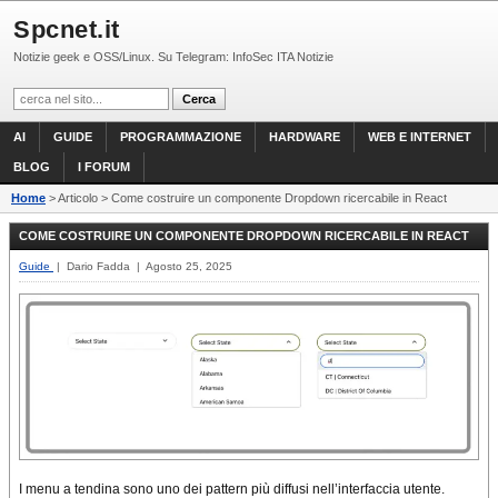
Spcnet.it
Notizie geek e OSS/Linux. Su Telegram: InfoSec ITA Notizie
AI
GUIDE
PROGRAMMAZIONE
HARDWARE
WEB E INTERNET
BLOG
I FORUM
Home
> Articolo > Come costruire un componente Dropdown ricercabile in React
COME COSTRUIRE UN COMPONENTE DROPDOWN RICERCABILE IN REACT
Guide
| Dario Fadda | Agosto 25, 2025
I menu a tendina sono uno dei pattern più diffusi nell’interfaccia utente.