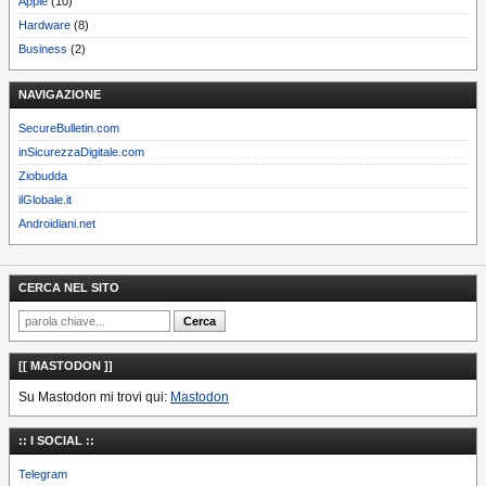
Apple
(10)
Hardware
(8)
Business
(2)
NAVIGAZIONE
SecureBulletin.com
inSicurezzaDigitale.com
Ziobudda
ilGlobale.it
Androidiani.net
CERCA NEL SITO
[[ MASTODON ]]
Su Mastodon mi trovi qui:
Mastodon
:: I SOCIAL ::
Telegram