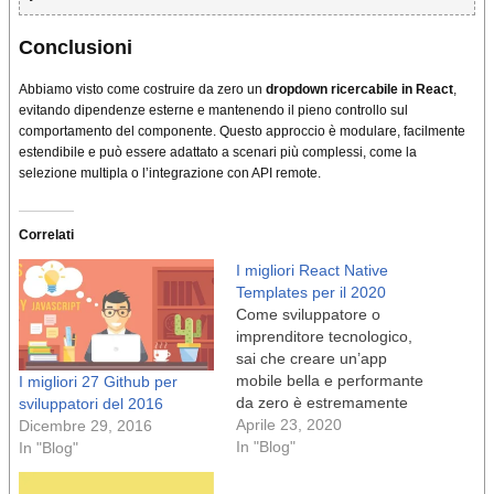
Conclusioni
Abbiamo visto come costruire da zero un
dropdown ricercabile in React
,
evitando dipendenze esterne e mantenendo il pieno controllo sul
comportamento del componente. Questo approccio è modulare, facilmente
estendibile e può essere adattato a scenari più complessi, come la
selezione multipla o l’integrazione con API remote.
Correlati
I migliori React Native
Templates per il 2020
Come sviluppatore o
imprenditore tecnologico,
sai che creare un’app
mobile bella e performante
I migliori 27 Github per
da zero è estremamente
sviluppatori del 2016
difficile e costoso – per non
Aprile 23, 2020
Dicembre 29, 2016
parlare dell’enorme
In "Blog"
In "Blog"
quantità di tempo che
impiega. Fortunatamente,