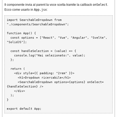
Il componente invia al parent la voce scelta tramite la callback
onSelect
.
Ecco come usarlo in
App.jsx
:
import SearchableDropdown from 
"./components/SearchableDropdown";

function App() {

  const options = ["React", "Vue", "Angular", "Svelte", 
"SolidJS"];

  const handleSelection = (value) => {

    console.log("Hai selezionato:", value);

  };

  return (

    <div style={{ padding: "2rem" }}>

      <h1>Dropdown ricercabile</h1>

      <SearchableDropdown options={options} onSelect=
{handleSelection} />

    </div>

  );

}
