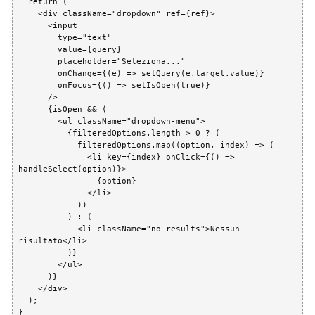
  return (

    <div className="dropdown" ref={ref}>

      <input

        type="text"

        value={query}

        placeholder="Seleziona..."

        onChange={(e) => setQuery(e.target.value)}

        onFocus={() => setIsOpen(true)}

      />

      {isOpen && (

        <ul className="dropdown-menu">

          {filteredOptions.length > 0 ? (

            filteredOptions.map((option, index) => (

              <li key={index} onClick={() => 
handleSelect(option)}>

                {option}

              </li>

            ))

          ) : (

            <li className="no-results">Nessun 
risultato</li>

          )}

        </ul>

      )}

    </div>

  );
