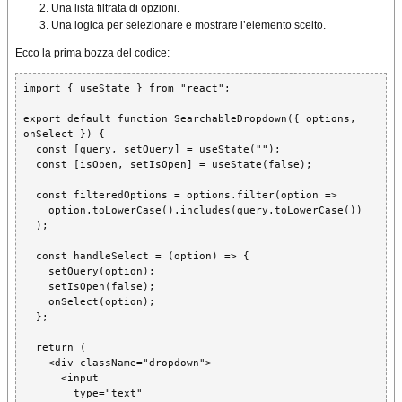
Una lista filtrata di opzioni.
Una logica per selezionare e mostrare l’elemento scelto.
Ecco la prima bozza del codice:
import { useState } from "react";

export default function SearchableDropdown({ options, 
onSelect }) {

  const [query, setQuery] = useState("");

  const [isOpen, setIsOpen] = useState(false);

  const filteredOptions = options.filter(option =>

    option.toLowerCase().includes(query.toLowerCase())

  );

  const handleSelect = (option) => {

    setQuery(option);

    setIsOpen(false);

    onSelect(option);

  };

  return (

    <div className="dropdown">

      <input

        type="text"
