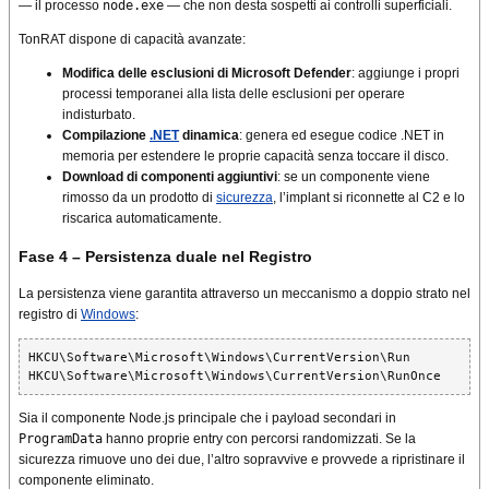
— il processo
node.exe
— che non desta sospetti ai controlli superficiali.
TonRAT dispone di capacità avanzate:
Modifica delle esclusioni di Microsoft Defender
: aggiunge i propri
processi temporanei alla lista delle esclusioni per operare
indisturbato.
Compilazione
.NET
dinamica
: genera ed esegue codice .NET in
memoria per estendere le proprie capacità senza toccare il disco.
Download di componenti aggiuntivi
: se un componente viene
rimosso da un prodotto di
sicurezza
, l’implant si riconnette al C2 e lo
riscarica automaticamente.
Fase 4 – Persistenza duale nel Registro
La persistenza viene garantita attraverso un meccanismo a doppio strato nel
registro di
Windows
:
HKCU\Software\Microsoft\Windows\CurrentVersion\Run

HKCU\Software\Microsoft\Windows\CurrentVersion\RunOnce
Sia il componente Node.js principale che i payload secondari in
ProgramData
hanno proprie entry con percorsi randomizzati. Se la
sicurezza rimuove uno dei due, l’altro sopravvive e provvede a ripristinare il
componente eliminato.