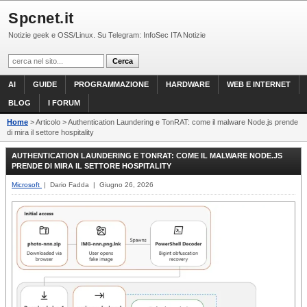
Spcnet.it
Notizie geek e OSS/Linux. Su Telegram: InfoSec ITA Notizie
AI
GUIDE
PROGRAMMAZIONE
HARDWARE
WEB E INTERNET
BLOG
I FORUM
Home
> Articolo > Authentication Laundering e TonRAT: come il malware Node.js prende
di mira il settore hospitality
AUTHENTICATION LAUNDERING E TONRAT: COME IL MALWARE NODE.JS
PRENDE DI MIRA IL SETTORE HOSPITALITY
Microsoft
| Dario Fadda | Giugno 26, 2026