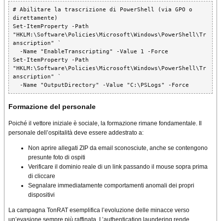
# Abilitare la trascrizione di PowerShell (via GPO o 
direttamente)

Set-ItemProperty -Path 
"HKLM:\Software\Policies\Microsoft\Windows\PowerShell\Tr
anscription" `

  -Name "EnableTranscripting" -Value 1 -Force

Set-ItemProperty -Path 
"HKLM:\Software\Policies\Microsoft\Windows\PowerShell\Tr
anscription" `

  -Name "OutputDirectory" -Value "C:\PSLogs" -Force
Formazione del personale
Poiché il vettore iniziale è sociale, la formazione rimane fondamentale. Il
personale dell’ospitalità deve essere addestrato a:
Non aprire allegati ZIP da email sconosciute, anche se contengono
presunte foto di ospiti
Verificare il dominio reale di un link passando il mouse sopra prima
di cliccare
Segnalare immediatamente comportamenti anomali dei propri
dispositivi
La campagna TonRAT esemplifica l’evoluzione delle minacce verso
un’evasione sempre più raffinata. L’authentication laundering rende