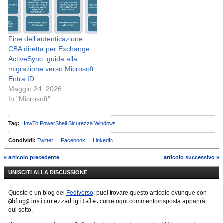
Fine dell’autenticazione
CBA diretta per Exchange
ActiveSync: guida alla
migrazione verso Microsoft
Entra ID
Maggio 24, 2026
In "Microsoft"
Tag:
HowTo
PowerShell
Sicurezza
Windows
Condividi:
Twitter
|
Facebook
|
LinkedIn
« articolo precedente
articolo successivo »
UNISCITI ALLA DISCUSSIONE
Questo è un blog del
Fediverso
: puoi trovare questo articolo ovunque con
@blog@insicurezzadigitale.com
e ogni commento/risposta apparirà
qui sotto.