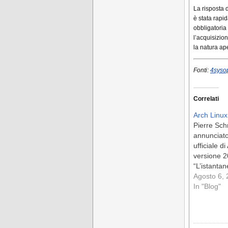
La risposta 
è stata rapid
obbligatoria
l’acquisizio
la natura ap
Fonti:
4syso
Correlati
Arch Linu
Pierre Sch
annunciato 
ufficiale di
versione 2
“L’istanta
della vita d
Agosto 6,
distribuz
In "Blog"