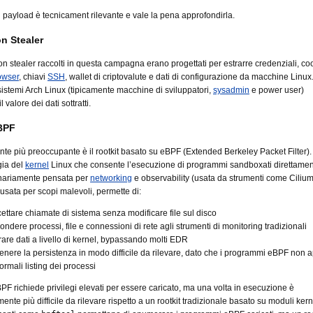
i payload è tecnicament rilevante e vale la pena approfondirla.
on Stealer
ion stealer raccolti in questa campagna erano progettati per estrarre credenziali, co
owser
, chiavi
SSH
, wallet di criptovalute e dati di configurazione da macchine Linux. 
 sistemi Arch Linux (tipicamente macchine di sviluppatori,
sysadmin
e power user)
 valore dei dati sottratti.
BPF
e più preoccupante è il rootkit basato su eBPF (Extended Berkeley Packet Filter)
gia del
kernel
Linux che consente l’esecuzione di programmi sandboxati direttamen
inariamente pensata per
networking
e observability (usata da strumenti come Cilium
busata per scopi malevoli, permette di:
cettare chiamate di sistema senza modificare file sul disco
ndere processi, file e connessioni di rete agli strumenti di monitoring tradizionali
trare dati a livello di kernel, bypassando molti EDR
nere la persistenza in modo difficile da rilevare, dato che i programmi eBPF non 
ormali listing dei processi
BPF richiede privilegi elevati per essere caricato, ma una volta in esecuzione è
mente più difficile da rilevare rispetto a un rootkit tradizionale basato su moduli kern