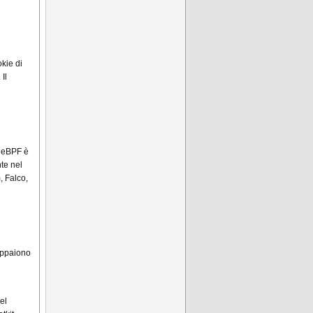
okie di
Il
. eBPF è
te nel
, Falco,
appaiono
el