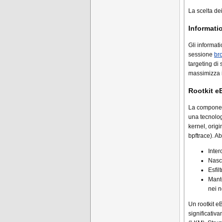
La scelta de
Informati
Gli informat
sessione
br
targeting di
massimizza il
Rootkit e
La component
una tecnolo
kernel, orig
bpftrace). A
Inter
Nasco
Esfil
Mante
nei n
Un rootkit e
significativa