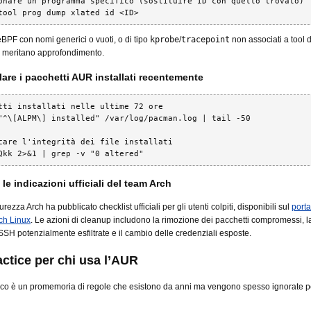
onare un programma specifico (sostituire ID con quello trovato)

tool prog dump xlated id <ID>
PF con nomi generici o vuoti, o di tipo
kprobe
/
tracepoint
non associati a tool d
, meritano approfondimento.
lare i pacchetti AUR installati recentemente
tti installati nelle ultime 72 ore

"^\[ALPM\] installed" /var/log/pacman.log | tail -50

care l'integrità dei file installati

Qkk 2>&1 | grep -v "0 altered"
 le indicazioni ufficiali del team Arch
curezza Arch ha pubblicato checklist ufficiali per gli utenti colpiti, disponibili sul
porta
ch Linux
. Le azioni di cleanup includono la rimozione dei pacchetti compromessi, l
 SSH potenzialmente esfiltrate e il cambio delle credenziali esposte.
actice per chi usa l’AUR
cco è un promemoria di regole che esistono da anni ma vengono spesso ignorate p