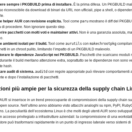
ere sempre i PKGBUILD prima di installare.
È la prima difesa. Un PKGBUILD mal
o riconoscibile da download di binari da URL non ufficiali, pipe a shell, o dipende
te.
e helper AUR con revisione esplicita.
Tool come
paru
mostrano il diff del PKGB
 di procedere. Non ignorare questo step.
rire pacchetti con molti voti e maintainer attivi.
Non è una garanzia assoluta, ma 
io.
 ambienti isolati per il build.
Tool come
aurutils
con
makechrootpkg
compilan
etti in un chroot pulito, limitando l’impatto di un PKGBUILD malevolo.
torare le dipendenze JavaScript nei PKGBUILD.
Pacchetti che scaricano moduli
durante il build meritano attenzione extra, soprattutto se le dipendenze non sono ve
te hash.
tare audit di sistema.
auditd
con regole appropriate può rilevare comportamenti 
te e dopo l’installazione di pacchetti.
zioni più ampie per la sicurezza della supply chain L
l’AUR si inserisce in un trend preoccupante di compromissioni della supply chain su
open source. Nell’ultimo anno abbiamo visto attacchi analoghi su npm, PyPI, Rub
ns. La peculiarità dell’ecosistema Linux è che molti degli utenti AUR sono sviluppat
 accesso privilegiato a infrastrutture aziendali: la compromissione di una workstat
tore può trasformarsi rapidamente in un punto di ingresso laterale verso sistemi di