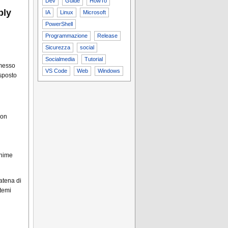
Dev
Guide
HowTo
ply
IA
Linux
Microsoft
PowerShell
Programmazione
Release
Sicurezza
social
Socialmedia
Tutorial
rmesso
VS Code
Web
Windows
esposto
con
onime
atena di
temi