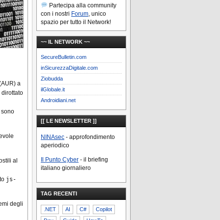
Partecipa alla community
con i nostri
Forum
, unico
spazio per tutto il Network!
~~ IL NETWORK ~~
SecureBulletin.com
inSicurezzaDigitale.com
Ziobudda
 (AUR) a
ilGlobale.it
dirottato
Androidiani.net
on sono
[[ LE NEWSLETTER ]]
levole
NINAsec
- approfondimento
aperiodico
Il Punto Cyber
- il briefing
stili al
italiano giornaliero
tto
js-
TAG RECENTI
emi degli
.NET
AI
C#
Copilot