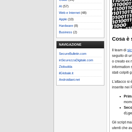
AI
(57)
Web e Internet
(48)
Apple
(10)
Hardware
(8)
Business
(2)
Cosa è s
NAVIGAZIONE
Il team di
si
SecureBulletin.com
seguito di u
inSicurezzaDigitale.com
o creato ex 
information s
Ziobudda
stati colpiti
ilGlobale.it
Androidiani.net
L’attacco si
inserite ne
Prim
mome
Seco
dige
Gli script ma
utenti che a