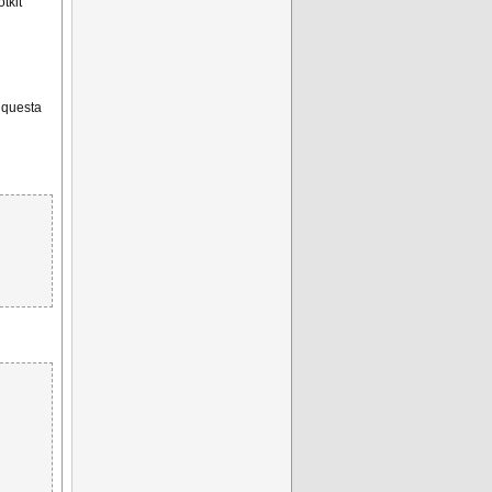
tkit
e questa