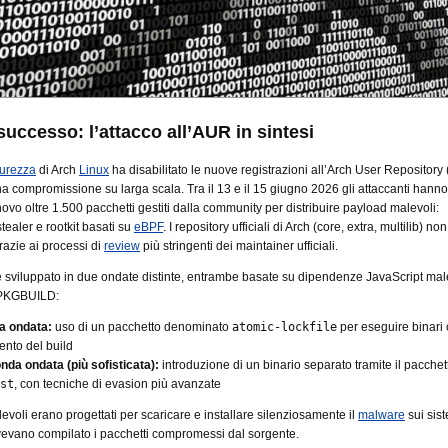
uccesso: l’attacco all’AUR in sintesi
curezza
di Arch
Linux
ha disabilitato le nuove registrazioni all’Arch User Repository
na compromissione su larga scala. Tra il 13 e il 15 giugno 2026 gli attaccanti hanno 
novo oltre 1.500 pacchetti gestiti dalla community per distribuire payload malevoli:
tealer e rootkit basati su
eBPF
. I repository ufficiali di Arch (core, extra, multilib) n
 grazie ai processi di
review
più stringenti dei maintainer ufficiali.
 è sviluppato in due ondate distinte, entrambe basate su dipendenze JavaScript ma
i PKGBUILD:
a ondata:
uso di un pacchetto denominato
atomic-lockfile
per eseguire binari o
nto del build
nda ondata (più sofisticata):
introduzione di un binario separato tramite il pacche
st
, con tecniche di evasion più avanzate
levoli erano progettati per scaricare e installare silenziosamente il
malware
sui sist
vevano compilato i pacchetti compromessi dal sorgente.