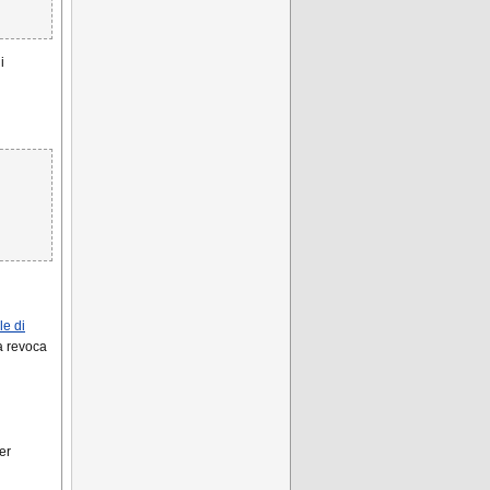
i
le di
a revoca
er