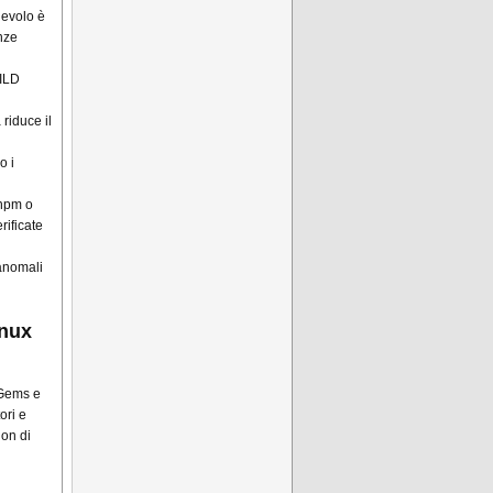
evolo è
nze
UILD
riduce il
o i
 npm o
rificate
anomali
inux
yGems e
ori e
ion di