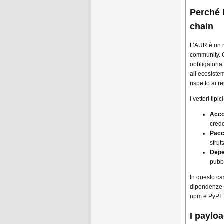
Perché 
chain
L’AUR è un 
community. 
obbligatoria
all’ecosiste
rispetto ai re
I vettori ti
Acco
crede
Pacc
sfrut
Depe
pubbl
In questo ca
dipendenze J
npm e PyPI.
I payloa