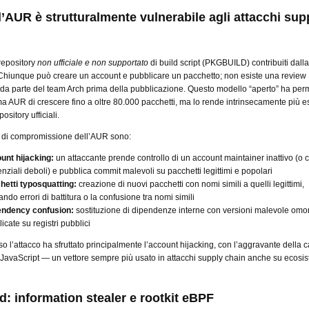
l’AUR è strutturalmente vulnerabile agli attacchi sup
repository
non ufficiale e non supportato
di build script (PKGBUILD) contribuiti dalla
Chiunque può creare un account e pubblicare un pacchetto; non esiste una review
 da parte del team Arch prima della pubblicazione. Questo modello “aperto” ha pe
ma AUR di crescere fino a oltre 80.000 pacchetti, ma lo rende intrinsecamente più 
pository ufficiali.
pici di compromissione dell’AUR sono:
unt hijacking:
un attaccante prende controllo di un account maintainer inattivo (o 
nziali deboli) e pubblica commit malevoli su pacchetti legittimi e popolari
hetti typosquatting:
creazione di nuovi pacchetti con nomi simili a quelli legittimi,
tando errori di battitura o la confusione tra nomi simili
ndency confusion:
sostituzione di dipendenze interne con versioni malevole om
icate su registri pubblici
so l’attacco ha sfruttato principalmente l’account hijacking, con l’aggravante della c
avaScript — un vettore sempre più usato in attacchi supply chain anche su ecosis
d: information stealer e rootkit eBPF