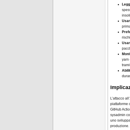
Legg
spess
insoli
Usar
prima
Prefe
risch
Usare
pacch
Moni
yarn 
trami
Abili
duran
Implica
L’attacco al
piattaforme 
GitHub Actio
sysadmin con
uno sviluppa
produzione.