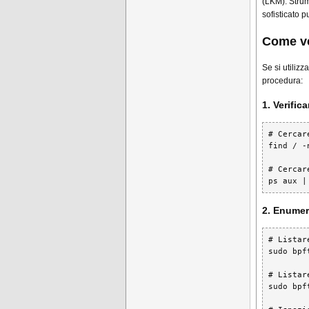
(LKM). Stru
sofisticato
Come ve
Se si utiliz
procedura:
1. Verific
# Cercar
find / -
# Cercar
ps aux |
2. Enumer
# Listar
sudo bpf
# Listar
sudo bpf