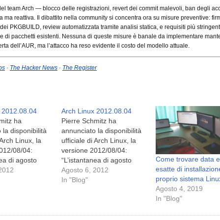
del team Arch — blocco delle registrazioni, revert dei commit malevoli, ban degli a
a ma reattiva. Il dibattito nella community si concentra ora su misure preventive: fir
 dei PKGBUILD, review automatizzata tramite analisi statica, e requisiti più stringent
ne di pacchetti esistenti. Nessuna di queste misure è banale da implementare man
erta dell’AUR, ma l’attacco ha reso evidente il costo del modello attuale.
ps
·
The Hacker News
·
The Register
x 2012.08.04
Arch Linux 2012.08.04
mitz ha
Pierre Schmitz ha
la disponibilità
annunciato la disponibilità
 Arch Linux, la
ufficiale di Arch Linux, la
012/08/04:
versione 2012/08/04:
Come trovare data e
nea di agosto
“L’istantanea di agosto
esatte di installazion
ella
 2012
della vita della
Agosto 6, 2012
proprio sistema Linu
ione
distribuzione
In "Blog"
Agosto 4, 2019
In "Blog"