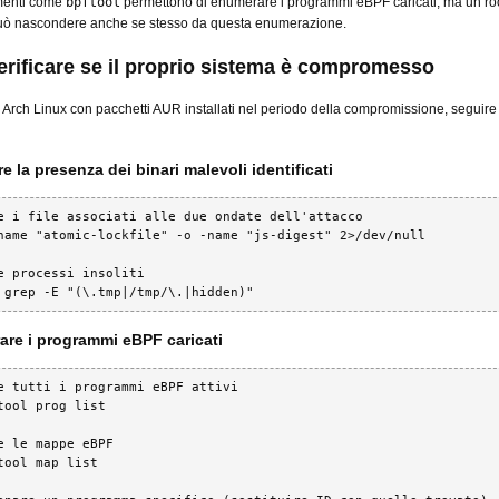
menti come
bpftool
permettono di enumerare i programmi eBPF caricati, ma un roo
 può nascondere anche se stesso da questa enumerazione.
rificare se il proprio sistema è compromesso
za Arch Linux con pacchetti AUR installati nel periodo della compromissione, seguir
are la presenza dei binari malevoli identificati
e i file associati alle due ondate dell'attacco

name "atomic-lockfile" -o -name "js-digest" 2>/dev/null

e processi insoliti

 grep -E "(\.tmp|/tmp/\.|hidden)"
are i programmi eBPF caricati
e tutti i programmi eBPF attivi

tool prog list

e le mappe eBPF

tool map list
