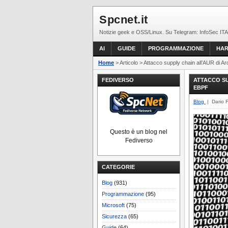
Spcnet.it
Notizie geek e OSS/Linux. Su Telegram: InfoSec ITA
AI
GUIDE
PROGRAMMAZIONE
HA
Home
> Articolo > Attacco supply chain all’AUR di 
FEDIVERSO
ATTACCO SU
EBPF
Blog
| Dario 
Questo è un blog nel
Fediverso
CATEGORIE
Blog
(931)
Programmazione
(95)
Microsoft
(75)
Sicurezza
(65)
Guide
(64)