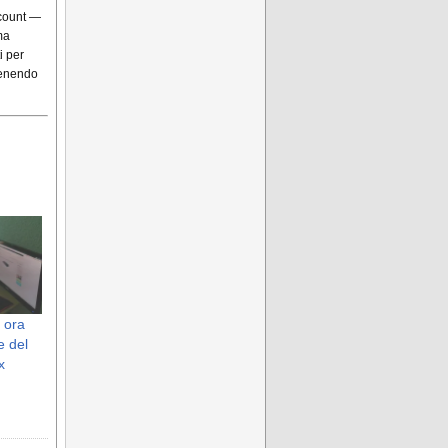
ccount —
ma
i per
tenendo
 ora
e del
x