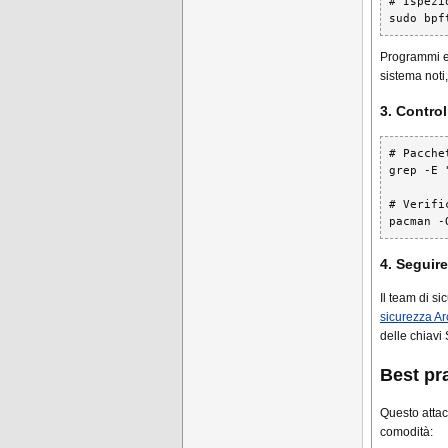
# Ispezi
sudo bpf
Programmi eB
sistema noti
3. Control
# Pacche
grep -E 
# Verifi
pacman -
4. Seguire
Il team di si
sicurezza Ar
delle chiavi
Best pr
Questo atta
comodità: