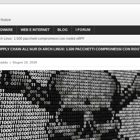
 Notizie
RDWARE
WEB E INTERNET
BLOG
I FORUM
Arch Linux: 1.500 pacchetti compromessi con rootkit eBPF
PPLY CHAIN ALL’AUR DI ARCH LINUX: 1.500 PACCHETTI COMPROMESSI CON ROO
Fadda | Giugno 16, 2026