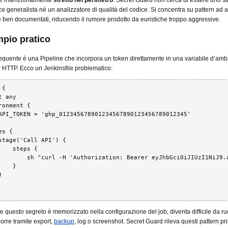
 è intenzionalmente
stretto nel perimetro
: Secret Guard non cerca di essere uno s
e generalista né un analizzatore di qualità del codice. Si concentra su pattern ad a
 ben documentati, riducendo il rumore prodotto da euristiche troppo aggressive.
pio pratico
frequente è una Pipeline che incorpora un token direttamente in una variabile d’amb
 HTTP. Ecco un Jenkinsfile problematico:
{

 any

ronment {

API_TOKEN = 'ghp_012345678901234567890123456789012345'

s {

stage('Call API') {

    steps {

        sh "curl -H 'Authorization: Bearer eyJhbGciOiJIUzI1NiJ9.a
   }



e questo segreto è memorizzato nella configurazione del job, diventa difficile da ru
porre tramite export,
backup
, log o screenshot. Secret Guard rileva questi pattern p