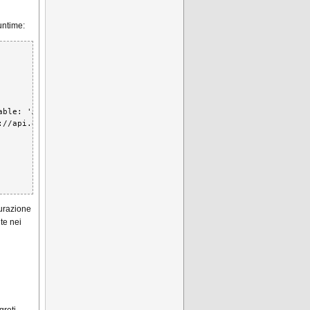
runtime:
ble: 'API_TOKEN')]) {

//api.example.com'

gurazione
te nei