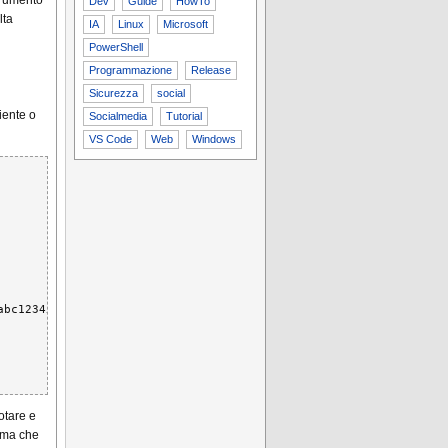
trumento
Dev
Guide
HowTo
lta
IA
Linux
Microsoft
PowerShell
Programmazione
Release
Sicurezza
social
iente o
Socialmedia
Tutorial
VS Code
Web
Windows
bc123456789' https://api.example.com"

otare e
rima che