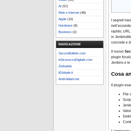
AI
(57)
Web e Internet
(48)
Apple
(10)
I segreti ha
Hardware
(8)
nell’ecosis
rapido, URL 
Business
(2)
in Jenkinsfil
concrete e di
NAVIGAZIONE
Il nuovo
Sec
SecureBulletin.com
plugin focal
inSicurezzaDigitale.com
Jenkins e le 
Ziobudda
ilGlobale.it
Cosa an
Androidiani.net
Il plugin es
File
Scrip
Jenk
Valor
Defin
Cont