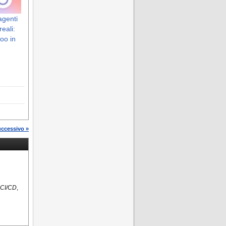
 agenti
reali:
oo in
uccessivo »
 CI/CD
,