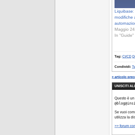
Liquibase:
modifiche 
automazio
Maggio 24
In "Guide"
Tag:
CI/CD
D
Condividi:
Tw
« articolo pre
UNISCITI A
Questo è un
@blog@ins
Se vuoi co
utilizza la d
>> forum co