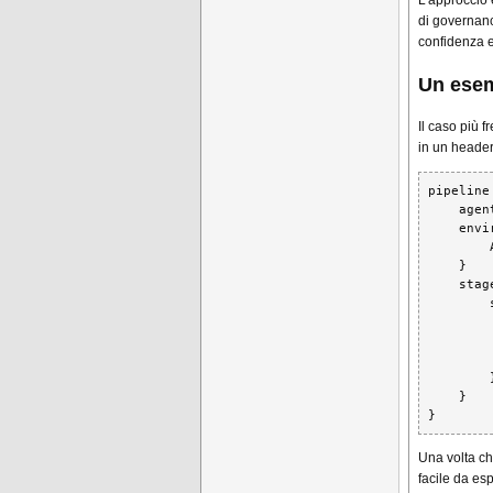
L’approccio
di governanc
confidenza e
Un esem
Il caso più 
in un header
pipeline 
    agent
    envi
        
    }

    stage
        
        
        
         
        }
    }

}
Una volta ch
facile da es