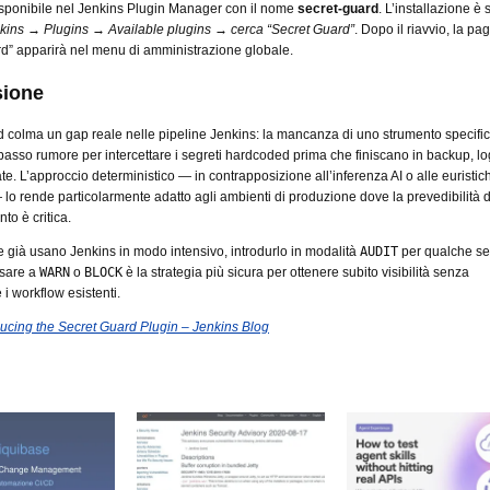
disponibile nel Jenkins Plugin Manager con il nome
secret-guard
. L’installazione è
ins → Plugins → Available plugins → cerca “Secret Guard”
. Dopo il riavvio, la pa
d” apparirà nel menu di amministrazione globale.
sione
 colma un gap reale nelle pipeline Jenkins: la mancanza di uno strumento specific
basso rumore per intercettare i segreti hardcoded prima che finiscano in backup, lo
te. L’approccio deterministico — in contrapposizione all’inferenza AI o alle euristic
lo rende particolarmente adatto agli ambienti di produzione dove la prevedibilità 
o è critica.
 già usano Jenkins in modo intensivo, introdurlo in modalità
AUDIT
per qualche se
ssare a
WARN
o
BLOCK
è la strategia più sicura per ottenere subito visibilità senza
 i workflow esistenti.
ducing the Secret Guard Plugin – Jenkins Blog