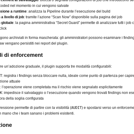
rcement al salvataggio
: blocca o segnala configurazioni di job che introducono se
coded nel momento in cui vengono salvate
sione a runtime
: analizza la Pipeline durante l’esecuzione del build
a livello di job
: tramite l’azione “Scan Now” disponibile sulla pagina del job
 globale
: la pagina amministrativa “Secret Guard” permette di analizzare tutti i job 
click
vengono archiviati in forma mascherata: gli amministratori possono esaminare i findi
raw vengano persistiti nei report del plugin.
lli di enforcement
re un’adozione graduale, il plugin supporta tre modalità configurabili:
T
: registra i findings senza bloccare nulla, ideale come punto di partenza per capir
zione attuale
: l’operazione viene completata ma il rischio viene segnalato esplicitamente
K
: impedisce il salvataggio o l’esecuzione quando vengono trovati findings non ese
pra della soglia configurata
ssione permette di partire con la visibilità (
AUDIT
) e spostarsi verso un enforceme
 mano che i team sanano i problemi esistenti.
zione