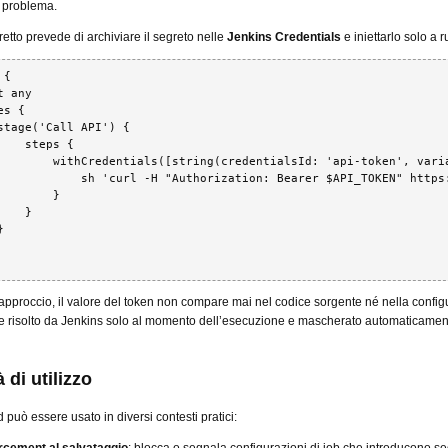
n problema.
rretto prevede di archiviare il segreto nelle
Jenkins Credentials
e iniettarlo solo a 
{

 any

s {

stage('Call API') {

    steps {

        withCredentials([string(credentialsId: 'api-token', varia
            sh 'curl -H "Authorization: Bearer $API_TOKEN" https:
        }

   }



pproccio, il valore del token non compare mai nel codice sorgente né nella confi
ne risolto da Jenkins solo al momento dell’esecuzione e mascherato automaticamen
 di utilizzo
 può essere usato in diversi contesti pratici: