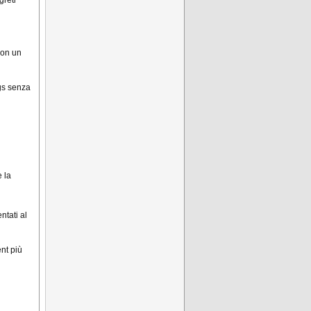
greti
con un
ngs senza
e la
ntati al
nt più