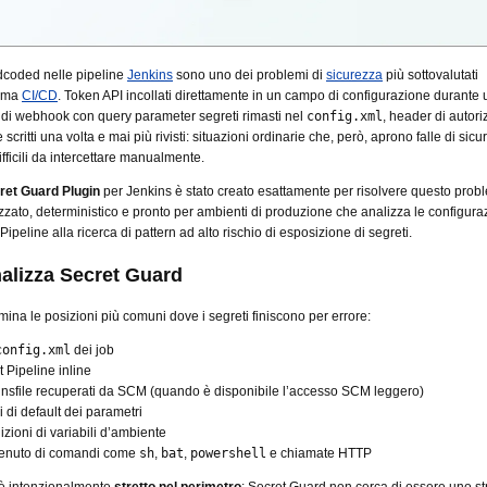
rdcoded nelle pipeline
Jenkins
sono uno dei problemi di
sicurezza
più sottovalutati
tema
CI/CD
. Token API incollati direttamente in un campo di configurazione durante u
di webhook con query parameter segreti rimasti nel
config.xml
, header di autor
e scritti una volta e mai più rivisti: situazioni ordinarie che, però, aprono falle di sic
fficili da intercettare manualmente.
ret Guard Plugin
per Jenkins è stato creato esattamente per risolvere questo prob
izzato, deterministico e pronto per ambienti di produzione che analizza le configura
Pipeline alla ricerca di pattern ad alto rischio di esposizione di segreti.
alizza Secret Guard
amina le posizioni più comuni dove i segreti finiscono per errore:
config.xml
dei job
t Pipeline inline
insfile recuperati da SCM (quando è disponibile l’accesso SCM leggero)
i di default dei parametri
izioni di variabili d’ambiente
enuto di comandi come
sh
,
bat
,
powershell
e chiamate HTTP