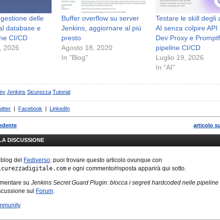
 gestione delle
Buffer overflow su server
Testare le skill degli
al database e
Jenkins, aggiornare al più
AI senza colpire API 
ne CI/CD
presto
Dev Proxy e Promptf
, 2026
Agosto 18, 2020
pipeline CI/CD
In "Blog"
Luglio 19, 2026
In "AI"
ev
Jenkins
Sicurezza
Tutorial
itter
|
Facebook
|
LinkedIn
cedente
articolo s
LLA DISCUSSIONE
 blog del
Fediverso
: puoi trovare questo articolo ovunque con
icurezzadigitale.com
e ogni commento/risposta apparirà qui sotto.
mmentare su
Jenkins Secret Guard Plugin: blocca i segreti hardcoded nelle pipeline
iscussione sul
Forum
.
mmunity