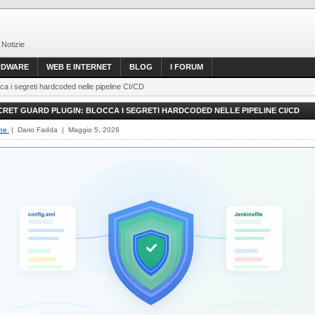
 Notizie
RDWARE
WEB E INTERNET
BLOG
I FORUM
ca i segreti hardcoded nelle pipeline CI/CD
CRET GUARD PLUGIN: BLOCCA I SEGRETI HARDCODED NELLE PIPELINE CI/CD
one
| Dario Fadda | Maggio 5, 2026