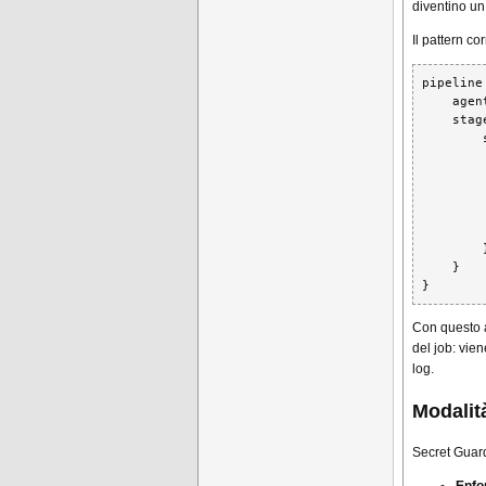
diventino u
Il pattern co
pipeline 
    agent
    stage
        
        
        
        
        
         
        }
    }

}
Con questo a
del job: vie
log.
Modalità
Secret Guard