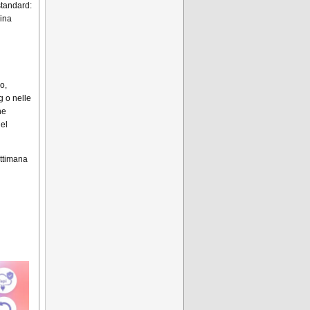
 standard:
gina
o,
g o nelle
he
del
ttimana