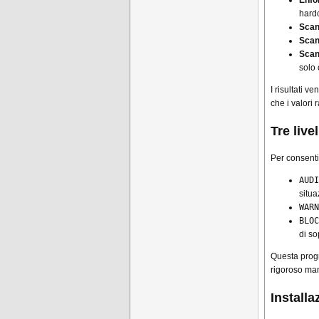
Enfo
hard
Scan
Scan 
Scan
solo 
I risultati 
che i valori 
Tre live
Per consenti
AUDI
situa
WARN
BLOC
di so
Questa progre
rigoroso man
Installa