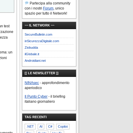
Partecipa alla community
con i nostri
Forum
, unico
spazio per tutto il Network!
~~ IL NETWORK ~~
n test
izzazione
SecureBulletin.com
urezza
inSicurezzaDigitale.com
Ziobudda
lema: un
ilGlobale.it
zioni
Androidiani.net
[[ LE NEWSLETTER ]]
NINAsec
- approfondimento
aperiodico
Il Punto Cyber
- il briefing
italiano giornaliero
TAG RECENTI
.NET
AI
C#
Copilot