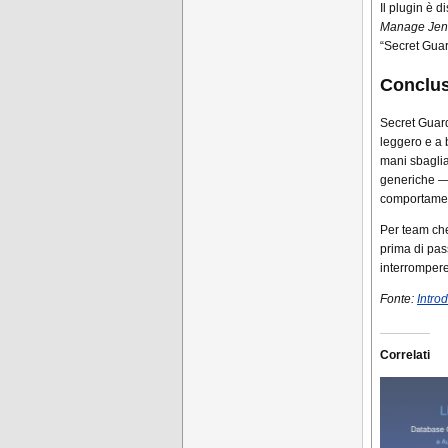
Il plugin è 
Manage Jenk
“Secret Guar
Conclu
Secret Guard
leggero e a 
mani sbaglia
generiche — 
comportament
Per team che
prima di pa
interrompere
Fonte:
Intro
Correlati