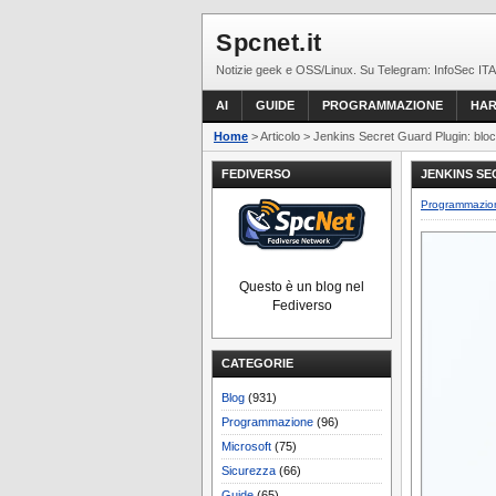
Spcnet.it
Notizie geek e OSS/Linux. Su Telegram: InfoSec ITA
AI
GUIDE
PROGRAMMAZIONE
HA
Home
> Articolo > Jenkins Secret Guard Plugin: bloc
FEDIVERSO
JENKINS SE
Programmazi
Questo è un blog nel
Fediverso
CATEGORIE
Blog
(931)
Programmazione
(96)
Microsoft
(75)
Sicurezza
(66)
Guide
(65)